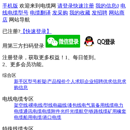
手机版
欢迎来到电缆网
请登录
快速注册
我的信息
0
电
线电缆型号
电缆翻译
发采购
我的收藏
发招聘
网站商
店
网站导航
已注册?
【快速登录】
用第三方扫码登录
注册登录，获取更多权益！
1、每日签到。
2、更多会员功能。
综合区
新手区
型号析疑|产品报价
个人求职
企业招聘
供求信息
求
购信息
电线电缆专区
架空线|裸电线|型线
电磁线|漆包线
电气装备用线缆
电力
电缆
通讯电缆
电缆附件
光纤光缆
航空|铁路线缆
矿用橡套
电缆
船用电缆|港口电缆
特殊线缆专区