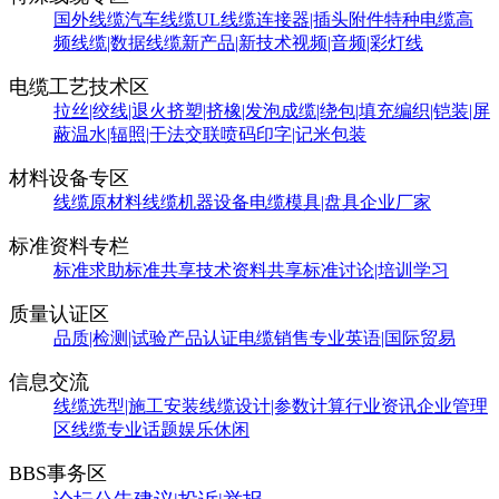
国外线缆
汽车线缆
UL线缆
连接器|插头附件
特种电缆
高
频线缆|数据线缆
新产品|新技术
视频|音频|彩灯线
电缆工艺技术区
拉丝|绞线|退火
挤塑|挤橡|发泡
成缆|绕包|填充
编织|铠装|屏
蔽
温水|辐照|干法交联
喷码印字|记米包装
材料设备专区
线缆原材料
线缆机器设备
电缆模具|盘具
企业厂家
标准资料专栏
标准求助
标准共享
技术资料共享
标准讨论|培训学习
质量认证区
品质|检测|试验
产品认证
电缆销售
专业英语|国际贸易
信息交流
线缆选型|施工安装
线缆设计|参数计算
行业资讯
企业管理
区
线缆专业话题
娱乐休闲
BBS事务区