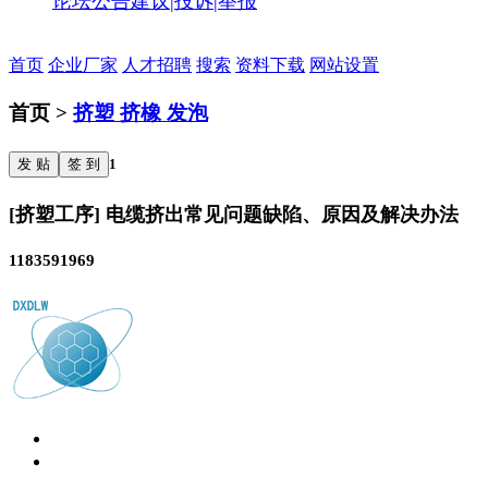
论坛公告
建议|投诉|举报
首页
企业厂家
人才招聘
搜索
资料下载
网站设置
首页 >
挤塑 挤橡 发泡
发 贴
签 到
1
[挤塑工序] 电缆挤出常见问题缺陷、原因及解决办法
1183591969