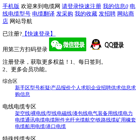
手机版
欢迎来到电缆网
请登录
快速注册
我的信息
0
电
线电缆型号
电缆翻译
发采购
我的收藏
发招聘
网站商
店
网站导航
已注册?
【快速登录】
用第三方扫码登录
注册登录，获取更多权益！
1、每日签到。
2、更多会员功能。
综合区
新手区
型号析疑|产品报价
个人求职
企业招聘
供求信息
求
购信息
电线电缆专区
架空线|裸电线|型线
电磁线|漆包线
电气装备用线缆
电力
电缆
通讯电缆
电缆附件
光纤光缆
航空|铁路线缆
矿用橡套
电缆
船用电缆|港口电缆
特殊线缆专区