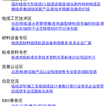
国外线缆
汽车线缆
UL线缆
连接器|插头附件
特种电缆
高
频线缆|数据线缆
新产品|新技术
视频|音频|彩灯线
电缆工艺技术区
拉丝|绞线|退火
挤塑|挤橡|发泡
成缆|绕包|填充
编织|铠装|屏
蔽
温水|辐照|干法交联
喷码印字|记米包装
材料设备专区
线缆原材料
线缆机器设备
电缆模具|盘具
企业厂家
标准资料专栏
标准求助
标准共享
技术资料共享
标准讨论|培训学习
质量认证区
品质|检测|试验
产品认证
电缆销售
专业英语|国际贸易
信息交流
线缆选型|施工安装
线缆设计|参数计算
行业资讯
企业管理
区
线缆专业话题
娱乐休闲
BBS事务区