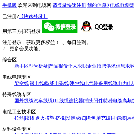
手机版
欢迎来到电缆网
请登录
快速注册
我的信息
0
电线电缆型
已注册?
【快速登录】
用第三方扫码登录
注册登录，获取更多权益！
1、每日签到。
2、更多会员功能。
综合区
新手区
型号析疑|产品报价
个人求职
企业招聘
供求信息
求
电线电缆专区
架空线|裸电线|型线
电磁线|漆包线
电气装备用线缆
电力电
特殊线缆专区
国外线缆
汽车线缆
UL线缆
连接器|插头附件
特种电缆
高频
电缆工艺技术区
拉丝|绞线|退火
挤塑|挤橡|发泡
成缆|绕包|填充
编织|铠装|屏
材料设备专区