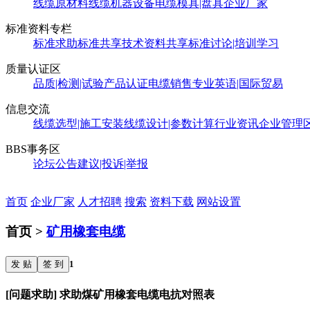
线缆原材料
线缆机器设备
电缆模具|盘具
企业厂家
标准资料专栏
标准求助
标准共享
技术资料共享
标准讨论|培训学习
质量认证区
品质|检测|试验
产品认证
电缆销售
专业英语|国际贸易
信息交流
线缆选型|施工安装
线缆设计|参数计算
行业资讯
企业管理
BBS事务区
论坛公告
建议|投诉|举报
首页
企业厂家
人才招聘
搜索
资料下载
网站设置
首页 >
矿用橡套电缆
发 贴
签 到
1
[问题求助] 求助煤矿用橡套电缆电抗对照表