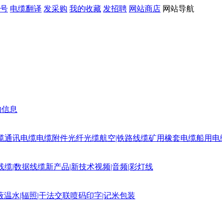
号
电缆翻译
发采购
我的收藏
发招聘
网站商店
网站导航
购信息
缆
通讯电缆
电缆附件
光纤光缆
航空|铁路线缆
矿用橡套电缆
船用电
线缆|数据线缆
新产品|新技术
视频|音频|彩灯线
蔽
温水|辐照|干法交联
喷码印字|记米包装