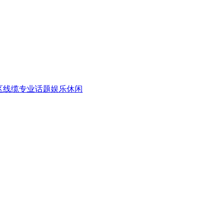
区
线缆专业话题
娱乐休闲