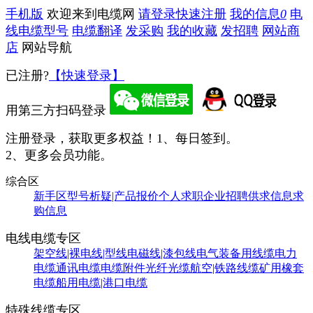
手机版
欢迎来到电缆网
请登录
快速注册
我的信息
0
电
线电缆型号
电缆翻译
发采购
我的收藏
发招聘
网站商
店
网站导航
已注册?
【快速登录】
用第三方扫码登录
注册登录，获取更多权益！
1、每日签到。
2、更多会员功能。
综合区
新手区
型号析疑|产品报价
个人求职
企业招聘
供求信息
求
购信息
电线电缆专区
架空线|裸电线|型线
电磁线|漆包线
电气装备用线缆
电力
电缆
通讯电缆
电缆附件
光纤光缆
航空|铁路线缆
矿用橡套
电缆
船用电缆|港口电缆
特殊线缆专区