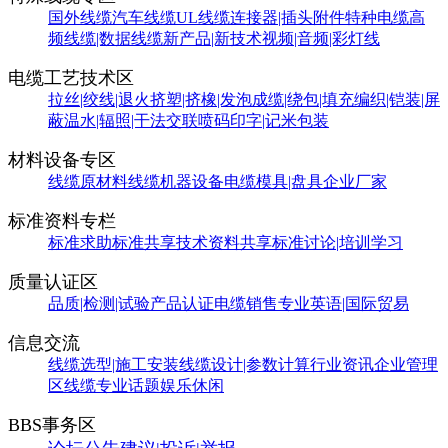
国外线缆
汽车线缆
UL线缆
连接器|插头附件
特种电缆
高
频线缆|数据线缆
新产品|新技术
视频|音频|彩灯线
电缆工艺技术区
拉丝|绞线|退火
挤塑|挤橡|发泡
成缆|绕包|填充
编织|铠装|屏
蔽
温水|辐照|干法交联
喷码印字|记米包装
材料设备专区
线缆原材料
线缆机器设备
电缆模具|盘具
企业厂家
标准资料专栏
标准求助
标准共享
技术资料共享
标准讨论|培训学习
质量认证区
品质|检测|试验
产品认证
电缆销售
专业英语|国际贸易
信息交流
线缆选型|施工安装
线缆设计|参数计算
行业资讯
企业管理
区
线缆专业话题
娱乐休闲
BBS事务区