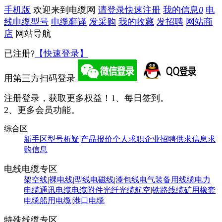
手机版
欢迎来到电缆网
请登录
快速注册
我的信息
0
电
线电缆型号
电缆翻译
发采购
我的收藏
发招聘
网站商
店
网站导航
已注册?
【快速登录】
用第三方扫码登录
注册登录，获取更多权益！
1、每日签到。
2、更多会员功能。
综合区
新手区
型号析疑|产品报价
个人求职
企业招聘
供求信息
求
购信息
电线电缆专区
架空线|裸电线|型线
电磁线|漆包线
电气装备用线缆
电力
电缆
通讯电缆
电缆附件
光纤光缆
航空|铁路线缆
矿用橡套
电缆
船用电缆|港口电缆
特殊线缆专区