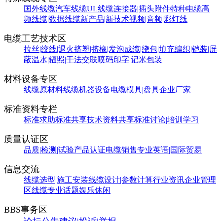
国外线缆
汽车线缆
UL线缆
连接器|插头附件
特种电缆
高
频线缆|数据线缆
新产品|新技术
视频|音频|彩灯线
电缆工艺技术区
拉丝|绞线|退火
挤塑|挤橡|发泡
成缆|绕包|填充
编织|铠装|屏
蔽
温水|辐照|干法交联
喷码印字|记米包装
材料设备专区
线缆原材料
线缆机器设备
电缆模具|盘具
企业厂家
标准资料专栏
标准求助
标准共享
技术资料共享
标准讨论|培训学习
质量认证区
品质|检测|试验
产品认证
电缆销售
专业英语|国际贸易
信息交流
线缆选型|施工安装
线缆设计|参数计算
行业资讯
企业管理
区
线缆专业话题
娱乐休闲
BBS事务区