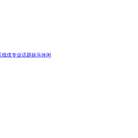
区
线缆专业话题
娱乐休闲