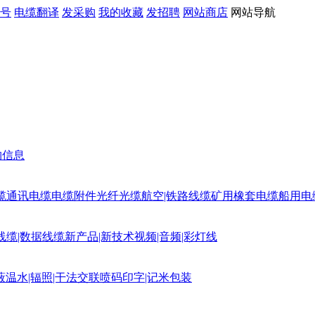
号
电缆翻译
发采购
我的收藏
发招聘
网站商店
网站导航
购信息
缆
通讯电缆
电缆附件
光纤光缆
航空|铁路线缆
矿用橡套电缆
船用电
线缆|数据线缆
新产品|新技术
视频|音频|彩灯线
蔽
温水|辐照|干法交联
喷码印字|记米包装