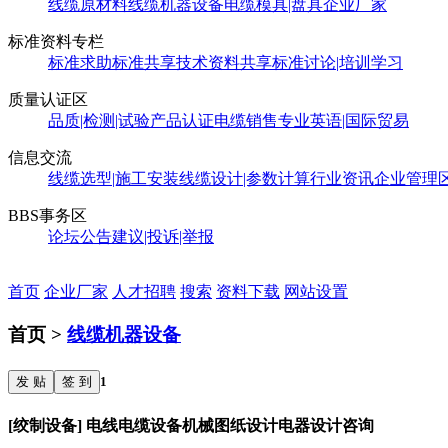
线缆原材料
线缆机器设备
电缆模具|盘具
企业厂家
标准资料专栏
标准求助
标准共享
技术资料共享
标准讨论|培训学习
质量认证区
品质|检测|试验
产品认证
电缆销售
专业英语|国际贸易
信息交流
线缆选型|施工安装
线缆设计|参数计算
行业资讯
企业管理
BBS事务区
论坛公告
建议|投诉|举报
首页
企业厂家
人才招聘
搜索
资料下载
网站设置
首页 >
线缆机器设备
发 贴
签 到
1
[绞制设备] 电线电缆设备机械图纸设计电器设计咨询