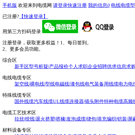
手机版
欢迎来到电缆网
请登录
快速注册
我的信息
0
电线电缆型
已注册?
【快速登录】
用第三方扫码登录
注册登录，获取更多权益！
1、每日签到。
2、更多会员功能。
综合区
新手区
型号析疑|产品报价
个人求职
企业招聘
供求信息
求
电线电缆专区
架空线|裸电线|型线
电磁线|漆包线
电气装备用线缆
电力电
特殊线缆专区
国外线缆
汽车线缆
UL线缆
连接器|插头附件
特种电缆
高频
电缆工艺技术区
拉丝|绞线|退火
挤塑|挤橡|发泡
成缆|绕包|填充
编织|铠装|屏
材料设备专区