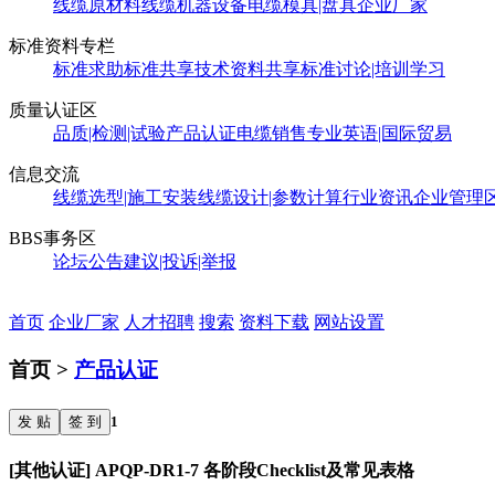
线缆原材料
线缆机器设备
电缆模具|盘具
企业厂家
标准资料专栏
标准求助
标准共享
技术资料共享
标准讨论|培训学习
质量认证区
品质|检测|试验
产品认证
电缆销售
专业英语|国际贸易
信息交流
线缆选型|施工安装
线缆设计|参数计算
行业资讯
企业管理
BBS事务区
论坛公告
建议|投诉|举报
首页
企业厂家
人才招聘
搜索
资料下载
网站设置
首页 >
产品认证
发 贴
签 到
1
[其他认证] APQP-DR1-7 各阶段Checklist及常见表格