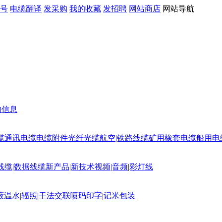
号
电缆翻译
发采购
我的收藏
发招聘
网站商店
网站导航
购信息
缆
通讯电缆
电缆附件
光纤光缆
航空|铁路线缆
矿用橡套电缆
船用电
线缆|数据线缆
新产品|新技术
视频|音频|彩灯线
蔽
温水|辐照|干法交联
喷码印字|记米包装