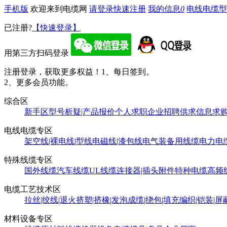
手机版
欢迎来到电缆网
请登录
快速注册
我的信息
0
电线电缆型
已注册?
【快速登录】
用第三方扫码登录
注册登录，获取更多权益！
1、每日签到。
2、更多会员功能。
综合区
新手区
型号析疑|产品报价
个人求职
企业招聘
供求信息
求
电线电缆专区
架空线|裸电线|型线
电磁线|漆包线
电气装备用线缆
电力电
特殊线缆专区
国外线缆
汽车线缆
UL线缆
连接器|插头附件
特种电缆
高频
电缆工艺技术区
拉丝|绞线|退火
挤塑|挤橡|发泡
成缆|绕包|填充
编织|铠装|屏
材料设备专区