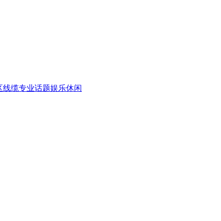
区
线缆专业话题
娱乐休闲