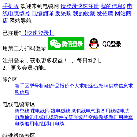
手机版
欢迎来到电缆网
请登录
快速注册
我的信息
0
电
线电缆型号
电缆翻译
发采购
我的收藏
发招聘
网站商
店
网站导航
已注册?
【快速登录】
用第三方扫码登录
注册登录，获取更多权益！
1、每日签到。
2、更多会员功能。
综合区
新手区
型号析疑|产品报价
个人求职
企业招聘
供求信息
求
购信息
电线电缆专区
架空线|裸电线|型线
电磁线|漆包线
电气装备用线缆
电力
电缆
通讯电缆
电缆附件
光纤光缆
航空|铁路线缆
矿用橡套
电缆
船用电缆|港口电缆
特殊线缆专区