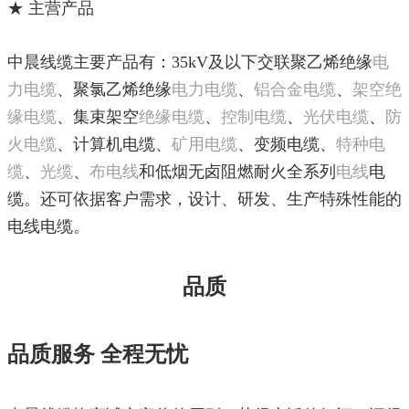
★ 主营产品
中晨线缆主要产品有：35kV及以下交联聚乙烯绝缘
电
力电缆
、聚氯乙烯绝缘
电力
电缆
、
铝合金电缆
、
架空绝
缘电缆
、集束架空
绝缘电缆
、
控制电缆
、
光伏电缆
、
防
火电缆
、计算机电缆、
矿用电缆
、变频电缆、
特种电
缆
、
光缆
、
布电线
和低烟无卤阻燃耐火全系列
电线
电
缆。还可依据客户需求，设计、研发、生产特殊性能的
电线电缆。
品质
品质服务 全程无忧