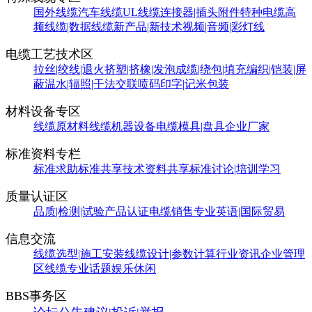
国外线缆
汽车线缆
UL线缆
连接器|插头附件
特种电缆
高
频线缆|数据线缆
新产品|新技术
视频|音频|彩灯线
电缆工艺技术区
拉丝|绞线|退火
挤塑|挤橡|发泡
成缆|绕包|填充
编织|铠装|屏
蔽
温水|辐照|干法交联
喷码印字|记米包装
材料设备专区
线缆原材料
线缆机器设备
电缆模具|盘具
企业厂家
标准资料专栏
标准求助
标准共享
技术资料共享
标准讨论|培训学习
质量认证区
品质|检测|试验
产品认证
电缆销售
专业英语|国际贸易
信息交流
线缆选型|施工安装
线缆设计|参数计算
行业资讯
企业管理
区
线缆专业话题
娱乐休闲
BBS事务区