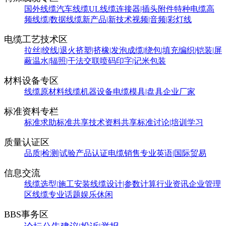
国外线缆
汽车线缆
UL线缆
连接器|插头附件
特种电缆
高
频线缆|数据线缆
新产品|新技术
视频|音频|彩灯线
电缆工艺技术区
拉丝|绞线|退火
挤塑|挤橡|发泡
成缆|绕包|填充
编织|铠装|屏
蔽
温水|辐照|干法交联
喷码印字|记米包装
材料设备专区
线缆原材料
线缆机器设备
电缆模具|盘具
企业厂家
标准资料专栏
标准求助
标准共享
技术资料共享
标准讨论|培训学习
质量认证区
品质|检测|试验
产品认证
电缆销售
专业英语|国际贸易
信息交流
线缆选型|施工安装
线缆设计|参数计算
行业资讯
企业管理
区
线缆专业话题
娱乐休闲
BBS事务区