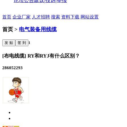
论坛公告
建议|投诉|举报
首页
企业厂家
人才招聘
搜索
资料下载
网站设置
首页 >
电气装备用线缆
发 贴
签 到
1
[布电线缆] RY和RYJ有什么区别？
286052293