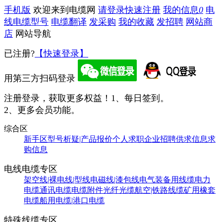
手机版
欢迎来到电缆网
请登录
快速注册
我的信息
0
电
线电缆型号
电缆翻译
发采购
我的收藏
发招聘
网站商
店
网站导航
已注册?
【快速登录】
用第三方扫码登录
注册登录，获取更多权益！
1、每日签到。
2、更多会员功能。
综合区
新手区
型号析疑|产品报价
个人求职
企业招聘
供求信息
求
购信息
电线电缆专区
架空线|裸电线|型线
电磁线|漆包线
电气装备用线缆
电力
电缆
通讯电缆
电缆附件
光纤光缆
航空|铁路线缆
矿用橡套
电缆
船用电缆|港口电缆
特殊线缆专区