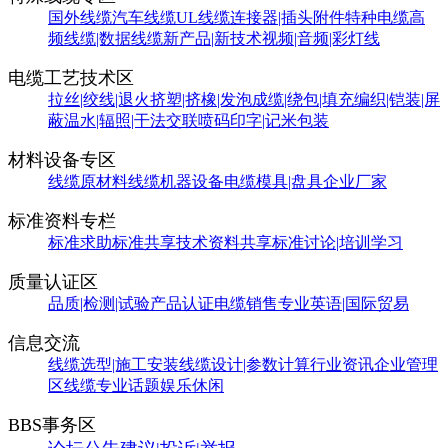
国外线缆
汽车线缆
UL线缆
连接器|插头附件
特种电缆
高
频线缆|数据线缆
新产品|新技术
视频|音频|彩灯线
电缆工艺技术区
拉丝|绞线|退火
挤塑|挤橡|发泡
成缆|绕包|填充
编织|铠装|屏
蔽
温水|辐照|干法交联
喷码印字|记米包装
材料设备专区
线缆原材料
线缆机器设备
电缆模具|盘具
企业厂家
标准资料专栏
标准求助
标准共享
技术资料共享
标准讨论|培训学习
质量认证区
品质|检测|试验
产品认证
电缆销售
专业英语|国际贸易
信息交流
线缆选型|施工安装
线缆设计|参数计算
行业资讯
企业管理
区
线缆专业话题
娱乐休闲
BBS事务区