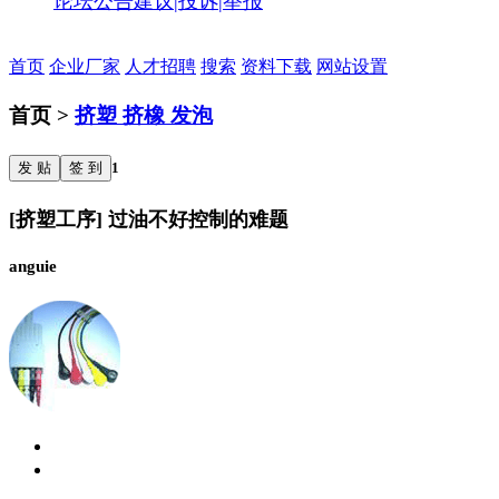
论坛公告
建议|投诉|举报
首页
企业厂家
人才招聘
搜索
资料下载
网站设置
首页 >
挤塑 挤橡 发泡
发 贴
签 到
1
[挤塑工序] 过油不好控制的难题
anguie