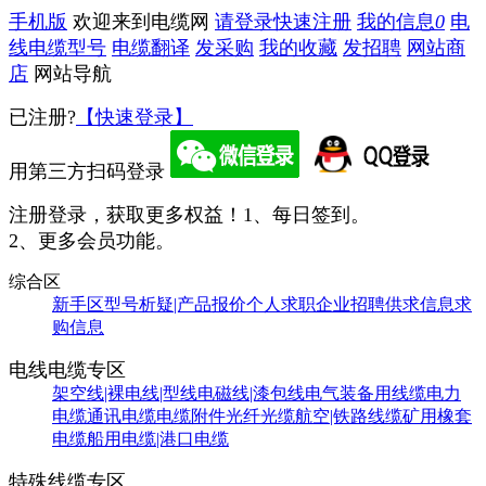
手机版
欢迎来到电缆网
请登录
快速注册
我的信息
0
电
线电缆型号
电缆翻译
发采购
我的收藏
发招聘
网站商
店
网站导航
已注册?
【快速登录】
用第三方扫码登录
注册登录，获取更多权益！
1、每日签到。
2、更多会员功能。
综合区
新手区
型号析疑|产品报价
个人求职
企业招聘
供求信息
求
购信息
电线电缆专区
架空线|裸电线|型线
电磁线|漆包线
电气装备用线缆
电力
电缆
通讯电缆
电缆附件
光纤光缆
航空|铁路线缆
矿用橡套
电缆
船用电缆|港口电缆
特殊线缆专区