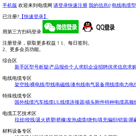
手机版
欢迎来到电缆网
请登录
快速注册
我的信息
0
电线电缆型
已注册?
【快速登录】
用第三方扫码登录
注册登录，获取更多权益！
1、每日签到。
2、更多会员功能。
综合区
新手区
型号析疑|产品报价
个人求职
企业招聘
供求信息
求
电线电缆专区
架空线|裸电线|型线
电磁线|漆包线
电气装备用线缆
电力电
特殊线缆专区
国外线缆
汽车线缆
UL线缆
连接器|插头附件
特种电缆
高频
电缆工艺技术区
拉丝|绞线|退火
挤塑|挤橡|发泡
成缆|绕包|填充
编织|铠装|屏
材料设备专区