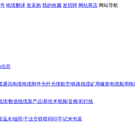
号
电缆翻译
发采购
我的收藏
发招聘
网站商店
网站导航
购信息
缆
通讯电缆
电缆附件
光纤光缆
航空|铁路线缆
矿用橡套电缆
船用电
线缆|数据线缆
新产品|新技术
视频|音频|彩灯线
蔽
温水|辐照|干法交联
喷码印字|记米包装