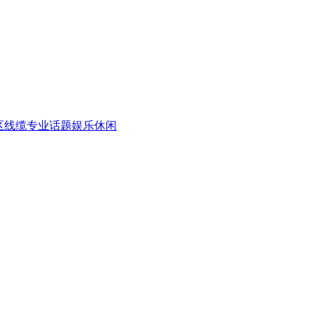
区
线缆专业话题
娱乐休闲