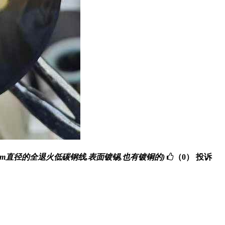
m和0.95mm直径的全退火低碳钢线,表面镀锡,也有镀铜的)
（0）
投诉