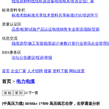
线缆原材料
线缆机器设备
电缆模具|盘具
企业厂家
标准资料专栏
标准求助
标准共享
技术资料共享
标准讨论|培训学习
质量认证区
品质|检测|试验
产品认证
电缆销售
专业英语|国际贸易
信息交流
线缆选型|施工安装
线缆设计|参数计算
行业资讯
企业管理
BBS事务区
论坛公告
建议|投诉|举报
首页
企业厂家
人才招聘
搜索
资料下载
网站设置
首页 >
电力电缆
发 贴
签 到
1
2
下一页
[中高压力缆] 48/66kv 1*800 高压线芯击穿，击穿通道分析