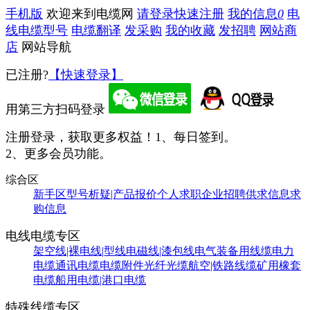
手机版
欢迎来到电缆网
请登录
快速注册
我的信息
0
电
线电缆型号
电缆翻译
发采购
我的收藏
发招聘
网站商
店
网站导航
已注册?
【快速登录】
用第三方扫码登录
注册登录，获取更多权益！
1、每日签到。
2、更多会员功能。
综合区
新手区
型号析疑|产品报价
个人求职
企业招聘
供求信息
求
购信息
电线电缆专区
架空线|裸电线|型线
电磁线|漆包线
电气装备用线缆
电力
电缆
通讯电缆
电缆附件
光纤光缆
航空|铁路线缆
矿用橡套
电缆
船用电缆|港口电缆
特殊线缆专区