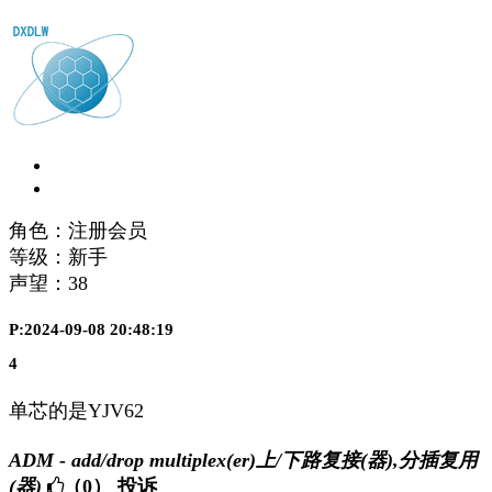
角色：注册会员
等级：新手
声望：
38
P:2024-09-08 20:48:19
4
单芯的是YJV62
ADM - add/drop multiplex(er)上/下路复接(器),分插复用
(器)
（0）
投诉