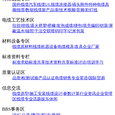
国外线缆
汽车线缆
UL线缆
连接器|插头附件
特种电缆
高
频线缆|数据线缆
新产品|新技术
视频|音频|彩灯线
电缆工艺技术区
拉丝|绞线|退火
挤塑|挤橡|发泡
成缆|绕包|填充
编织|铠装|屏
蔽
温水|辐照|干法交联
喷码印字|记米包装
材料设备专区
线缆原材料
线缆机器设备
电缆模具|盘具
企业厂家
标准资料专栏
标准求助
标准共享
技术资料共享
标准讨论|培训学习
质量认证区
品质|检测|试验
产品认证
电缆销售
专业英语|国际贸易
信息交流
线缆选型|施工安装
线缆设计|参数计算
行业资讯
企业管理
区
线缆专业话题
娱乐休闲
BBS事务区