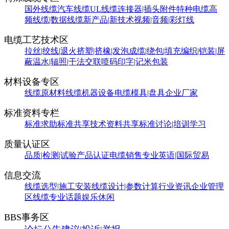
国外线缆
汽车线缆
UL线缆
连接器|插头附件
特种电缆
高
频线缆|数据线缆
新产品|新技术
视频|音频|彩灯线
电缆工艺技术区
拉丝|绞线|退火
挤塑|挤橡|发泡
成缆|绕包|填充
编织|铠装|屏
蔽
温水|辐照|干法交联
喷码印字|记米包装
材料设备专区
线缆原材料
线缆机器设备
电缆模具|盘具
企业厂家
标准资料专栏
标准求助
标准共享
技术资料共享
标准讨论|培训学习
质量认证区
品质|检测|试验
产品认证
电缆销售
专业英语|国际贸易
信息交流
线缆选型|施工安装
线缆设计|参数计算
行业资讯
企业管理
区
线缆专业话题
娱乐休闲
BBS事务区