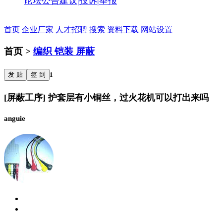
论坛公告
建议|投诉|举报
首页
企业厂家
人才招聘
搜索
资料下载
网站设置
首页 >
编织 铠装 屏蔽
发 贴
签 到
1
[屏蔽工序] 护套层有小铜丝，过火花机可以打出来吗
anguie