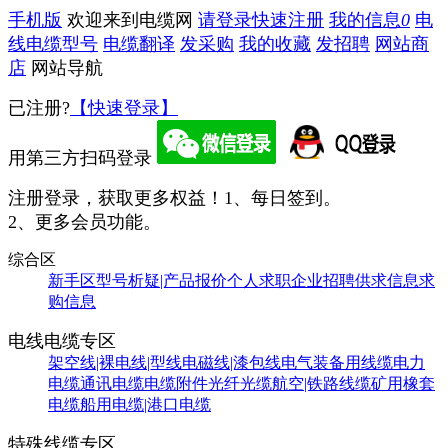
手机版
欢迎来到电缆网
请登录
快速注册
我的信息
0
电
线电缆型号
电缆翻译
发采购
我的收藏
发招聘
网站商
店
网站导航
已注册?
【快速登录】
用第三方扫码登录
注册登录，获取更多权益！
1、每日签到。
2、更多会员功能。
综合区
新手区
型号析疑|产品报价
个人求职
企业招聘
供求信息
求
购信息
电线电缆专区
架空线|裸电线|型线
电磁线|漆包线
电气装备用线缆
电力
电缆
通讯电缆
电缆附件
光纤光缆
航空|铁路线缆
矿用橡套
电缆
船用电缆|港口电缆
特殊线缆专区