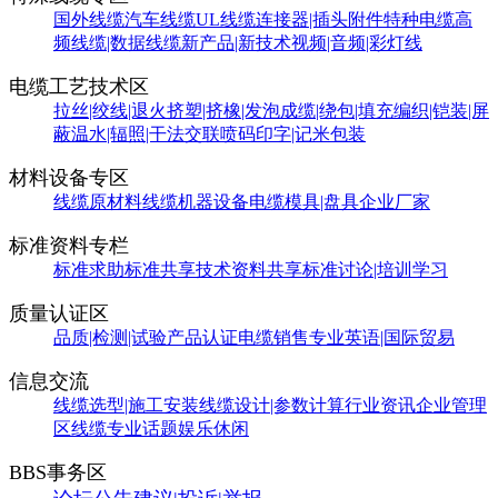
国外线缆
汽车线缆
UL线缆
连接器|插头附件
特种电缆
高
频线缆|数据线缆
新产品|新技术
视频|音频|彩灯线
电缆工艺技术区
拉丝|绞线|退火
挤塑|挤橡|发泡
成缆|绕包|填充
编织|铠装|屏
蔽
温水|辐照|干法交联
喷码印字|记米包装
材料设备专区
线缆原材料
线缆机器设备
电缆模具|盘具
企业厂家
标准资料专栏
标准求助
标准共享
技术资料共享
标准讨论|培训学习
质量认证区
品质|检测|试验
产品认证
电缆销售
专业英语|国际贸易
信息交流
线缆选型|施工安装
线缆设计|参数计算
行业资讯
企业管理
区
线缆专业话题
娱乐休闲
BBS事务区