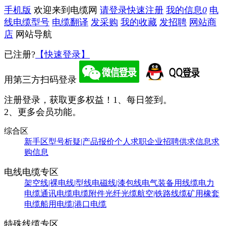
手机版
欢迎来到电缆网
请登录
快速注册
我的信息
0
电
线电缆型号
电缆翻译
发采购
我的收藏
发招聘
网站商
店
网站导航
已注册?
【快速登录】
用第三方扫码登录
注册登录，获取更多权益！
1、每日签到。
2、更多会员功能。
综合区
新手区
型号析疑|产品报价
个人求职
企业招聘
供求信息
求
购信息
电线电缆专区
架空线|裸电线|型线
电磁线|漆包线
电气装备用线缆
电力
电缆
通讯电缆
电缆附件
光纤光缆
航空|铁路线缆
矿用橡套
电缆
船用电缆|港口电缆
特殊线缆专区