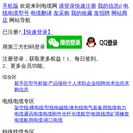
手机版
欢迎来到电缆网
请登录
快速注册
我的信息
0
电
线电缆型号
电缆翻译
发采购
我的收藏
发招聘
网站商
店
网站导航
已注册?
【快速登录】
用第三方扫码登录
注册登录，获取更多权益！
1、每日签到。
2、更多会员功能。
综合区
新手区
型号析疑|产品报价
个人求职
企业招聘
供求信息
求
购信息
电线电缆专区
架空线|裸电线|型线
电磁线|漆包线
电气装备用线缆
电力
电缆
通讯电缆
电缆附件
光纤光缆
航空|铁路线缆
矿用橡套
电缆
船用电缆|港口电缆
特殊线缆专区