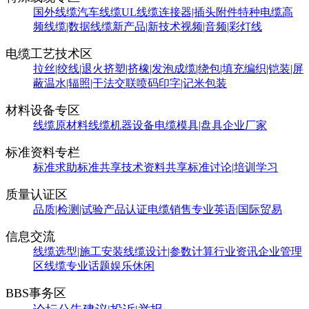
国外线缆
汽车线缆
UL线缆
连接器|插头附件
特种电缆
高
频线缆|数据线缆
新产品|新技术
视频|音频|彩灯线
电缆工艺技术区
拉丝|绞线|退火
挤塑|挤橡|发泡
成缆|绕包|填充
编织|铠装|屏
蔽
温水|辐照|干法交联
喷码印字|记米包装
材料设备专区
线缆原材料
线缆机器设备
电缆模具|盘具
企业厂家
标准资料专栏
标准求助
标准共享
技术资料共享
标准讨论|培训学习
质量认证区
品质|检测|试验
产品认证
电缆销售
专业英语|国际贸易
信息交流
线缆选型|施工安装
线缆设计|参数计算
行业资讯
企业管理
区
线缆专业话题
娱乐休闲
BBS事务区