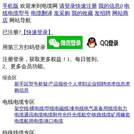
手机版
欢迎来到电缆网
请登录
快速注册
我的信息
0
电
线电缆型号
电缆翻译
发采购
我的收藏
发招聘
网站商
店
网站导航
已注册?
【快速登录】
用第三方扫码登录
注册登录，获取更多权益！
1、每日签到。
2、更多会员功能。
综合区
新手区
型号析疑|产品报价
个人求职
企业招聘
供求信息
求
购信息
电线电缆专区
架空线|裸电线|型线
电磁线|漆包线
电气装备用线缆
电力
电缆
通讯电缆
电缆附件
光纤光缆
航空|铁路线缆
矿用橡套
电缆
船用电缆|港口电缆
特殊线缆专区