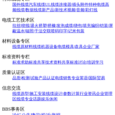
国外线缆
汽车线缆
UL线缆
连接器|插头附件
特种电缆
高
频线缆|数据线缆
新产品|新技术
视频|音频|彩灯线
电缆工艺技术区
拉丝|绞线|退火
挤塑|挤橡|发泡
成缆|绕包|填充
编织|铠装|屏
蔽
温水|辐照|干法交联
喷码印字|记米包装
材料设备专区
线缆原材料
线缆机器设备
电缆模具|盘具
企业厂家
标准资料专栏
标准求助
标准共享
技术资料共享
标准讨论|培训学习
质量认证区
品质|检测|试验
产品认证
电缆销售
专业英语|国际贸易
信息交流
线缆选型|施工安装
线缆设计|参数计算
行业资讯
企业管理
区
线缆专业话题
娱乐休闲
BBS事务区