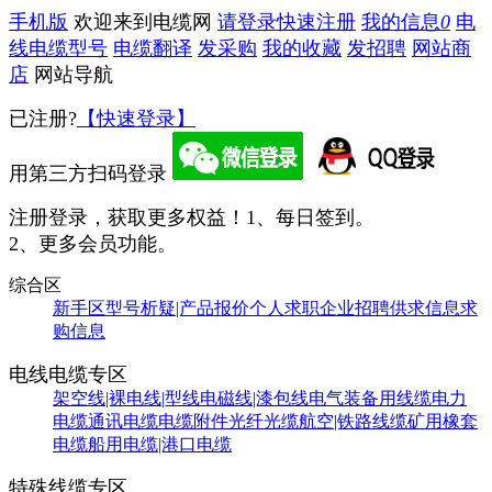
手机版
欢迎来到电缆网
请登录
快速注册
我的信息
0
电
线电缆型号
电缆翻译
发采购
我的收藏
发招聘
网站商
店
网站导航
已注册?
【快速登录】
用第三方扫码登录
注册登录，获取更多权益！
1、每日签到。
2、更多会员功能。
综合区
新手区
型号析疑|产品报价
个人求职
企业招聘
供求信息
求
购信息
电线电缆专区
架空线|裸电线|型线
电磁线|漆包线
电气装备用线缆
电力
电缆
通讯电缆
电缆附件
光纤光缆
航空|铁路线缆
矿用橡套
电缆
船用电缆|港口电缆
特殊线缆专区