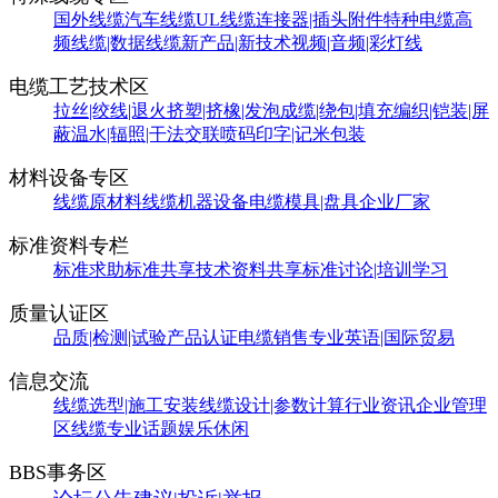
国外线缆
汽车线缆
UL线缆
连接器|插头附件
特种电缆
高
频线缆|数据线缆
新产品|新技术
视频|音频|彩灯线
电缆工艺技术区
拉丝|绞线|退火
挤塑|挤橡|发泡
成缆|绕包|填充
编织|铠装|屏
蔽
温水|辐照|干法交联
喷码印字|记米包装
材料设备专区
线缆原材料
线缆机器设备
电缆模具|盘具
企业厂家
标准资料专栏
标准求助
标准共享
技术资料共享
标准讨论|培训学习
质量认证区
品质|检测|试验
产品认证
电缆销售
专业英语|国际贸易
信息交流
线缆选型|施工安装
线缆设计|参数计算
行业资讯
企业管理
区
线缆专业话题
娱乐休闲
BBS事务区