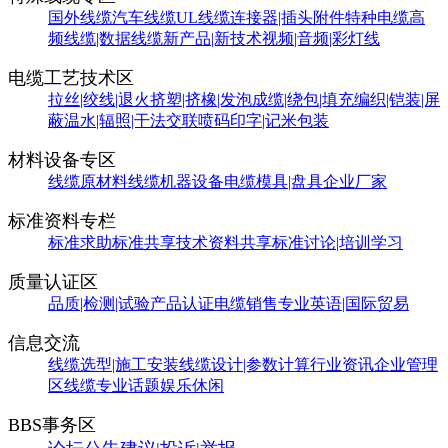
国外线缆
汽车线缆
UL线缆
连接器|插头附件
特种电缆
高
频线缆|数据线缆
新产品|新技术
视频|音频|彩灯线
电缆工艺技术区
拉丝|绞线|退火
挤塑|挤橡|发泡
成缆|绕包|填充
编织|铠装|屏
蔽
温水|辐照|干法交联
喷码印字|记米包装
材料设备专区
线缆原材料
线缆机器设备
电缆模具|盘具
企业厂家
标准资料专栏
标准求助
标准共享
技术资料共享
标准讨论|培训学习
质量认证区
品质|检测|试验
产品认证
电缆销售
专业英语|国际贸易
信息交流
线缆选型|施工安装
线缆设计|参数计算
行业资讯
企业管理
区
线缆专业话题
娱乐休闲
BBS事务区