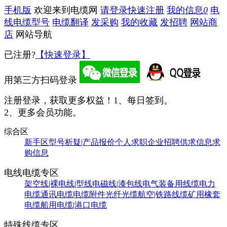
手机版
欢迎来到电缆网
请登录
快速注册
我的信息
0
电
线电缆型号
电缆翻译
发采购
我的收藏
发招聘
网站商
店
网站导航
已注册?
【快速登录】
用第三方扫码登录
注册登录，获取更多权益！
1、每日签到。
2、更多会员功能。
综合区
新手区
型号析疑|产品报价
个人求职
企业招聘
供求信息
求
购信息
电线电缆专区
架空线|裸电线|型线
电磁线|漆包线
电气装备用线缆
电力
电缆
通讯电缆
电缆附件
光纤光缆
航空|铁路线缆
矿用橡套
电缆
船用电缆|港口电缆
特殊线缆专区