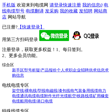
手机版
欢迎来到电缆网
请登录
快速注册
我的信息
0
电
线电缆型号
电缆翻译
发采购
我的收藏
发招聘
网站商
店
网站导航
已注册?
【快速登录】
用第三方扫码登录
注册登录，获取更多权益！
1、每日签到。
2、更多会员功能。
综合区
新手区
型号析疑|产品报价
个人求职
企业招聘
供求信息
求
购信息
电线电缆专区
架空线|裸电线|型线
电磁线|漆包线
电气装备用线缆
电力
电缆
通讯电缆
电缆附件
光纤光缆
航空|铁路线缆
矿用橡套
电缆
船用电缆|港口电缆
特殊线缆专区