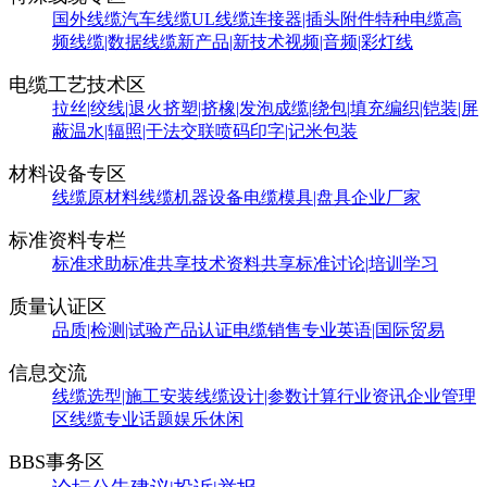
国外线缆
汽车线缆
UL线缆
连接器|插头附件
特种电缆
高
频线缆|数据线缆
新产品|新技术
视频|音频|彩灯线
电缆工艺技术区
拉丝|绞线|退火
挤塑|挤橡|发泡
成缆|绕包|填充
编织|铠装|屏
蔽
温水|辐照|干法交联
喷码印字|记米包装
材料设备专区
线缆原材料
线缆机器设备
电缆模具|盘具
企业厂家
标准资料专栏
标准求助
标准共享
技术资料共享
标准讨论|培训学习
质量认证区
品质|检测|试验
产品认证
电缆销售
专业英语|国际贸易
信息交流
线缆选型|施工安装
线缆设计|参数计算
行业资讯
企业管理
区
线缆专业话题
娱乐休闲
BBS事务区