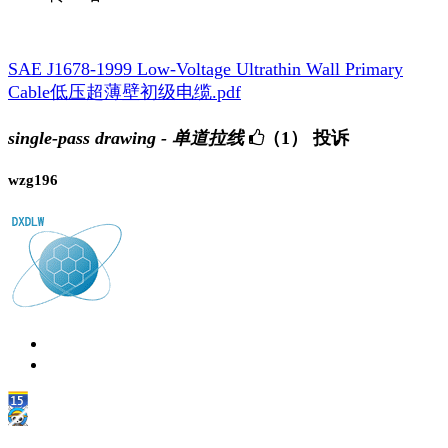
SAE J1678-1999 Low-Voltage Ultrathin Wall Primary
Cable低压超薄壁初级电缆.pdf
single-pass drawing - 单道拉线
（1）
投诉
wzg196