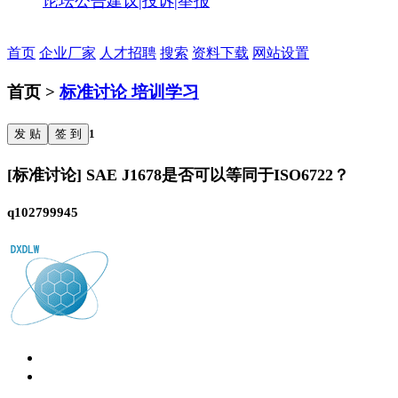
论坛公告
建议|投诉|举报
首页
企业厂家
人才招聘
搜索
资料下载
网站设置
首页 >
标准讨论 培训学习
发 贴
签 到
1
[标准讨论] SAE J1678是否可以等同于ISO6722？
q102799945