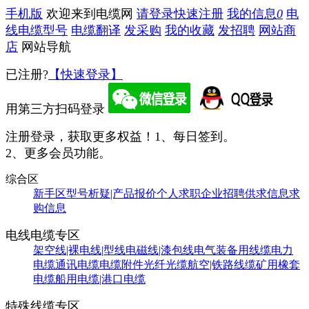
手机版
欢迎来到电缆网
请登录
快速注册
我的信息
0
电
线电缆型号
电缆翻译
发采购
我的收藏
发招聘
网站商
店
网站导航
已注册?
【快速登录】
用第三方扫码登录
注册登录，获取更多权益！
1、每日签到。
2、更多会员功能。
综合区
新手区
型号析疑|产品报价
个人求职
企业招聘
供求信息
求
购信息
电线电缆专区
架空线|裸电线|型线
电磁线|漆包线
电气装备用线缆
电力
电缆
通讯电缆
电缆附件
光纤光缆
航空|铁路线缆
矿用橡套
电缆
船用电缆|港口电缆
特殊线缆专区