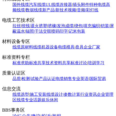
国外线缆
汽车线缆
UL线缆
连接器|插头附件
特种电缆
高
频线缆|数据线缆
新产品|新技术
视频|音频|彩灯线
电缆工艺技术区
拉丝|绞线|退火
挤塑|挤橡|发泡
成缆|绕包|填充
编织|铠装|屏
蔽
温水|辐照|干法交联
喷码印字|记米包装
材料设备专区
线缆原材料
线缆机器设备
电缆模具|盘具
企业厂家
标准资料专栏
标准求助
标准共享
技术资料共享
标准讨论|培训学习
质量认证区
品质|检测|试验
产品认证
电缆销售
专业英语|国际贸易
信息交流
线缆选型|施工安装
线缆设计|参数计算
行业资讯
企业管理
区
线缆专业话题
娱乐休闲
BBS事务区