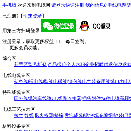
手机版
欢迎来到电缆网
请登录
快速注册
我的信息
0
电线电缆型
已注册?
【快速登录】
用第三方扫码登录
注册登录，获取更多权益！
1、每日签到。
2、更多会员功能。
综合区
新手区
型号析疑|产品报价
个人求职
企业招聘
供求信息
求
电线电缆专区
架空线|裸电线|型线
电磁线|漆包线
电气装备用线缆
电力电
特殊线缆专区
国外线缆
汽车线缆
UL线缆
连接器|插头附件
特种电缆
高频
电缆工艺技术区
拉丝|绞线|退火
挤塑|挤橡|发泡
成缆|绕包|填充
编织|铠装|屏
材料设备专区