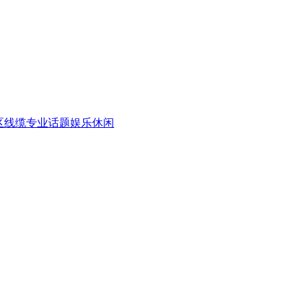
区
线缆专业话题
娱乐休闲