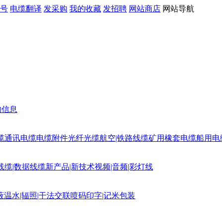
号
电缆翻译
发采购
我的收藏
发招聘
网站商店
网站导航
购信息
缆
通讯电缆
电缆附件
光纤光缆
航空|铁路线缆
矿用橡套电缆
船用电
线缆|数据线缆
新产品|新技术
视频|音频|彩灯线
蔽
温水|辐照|干法交联
喷码印字|记米包装