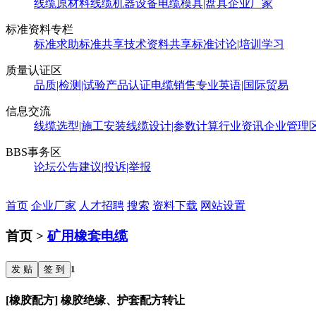
线缆原材料
线缆机器设备
电缆模具|盘具
企业厂家
标准资料专栏
标准求助
标准共享
技术资料共享
标准讨论|培训学习
质量认证区
品质|检测|试验
产品认证
电缆销售
专业英语|国际贸易
信息交流
线缆选型|施工安装
线缆设计|参数计算
行业资讯
企业管理
BBS事务区
论坛公告
建议|投诉|举报
首页
企业厂家
人才招聘
搜索
资料下载
网站设置
首页 >
矿用橡套电缆
发 贴
签 到
1
[橡胶配方] 橡胶绝缘、护套配方转让