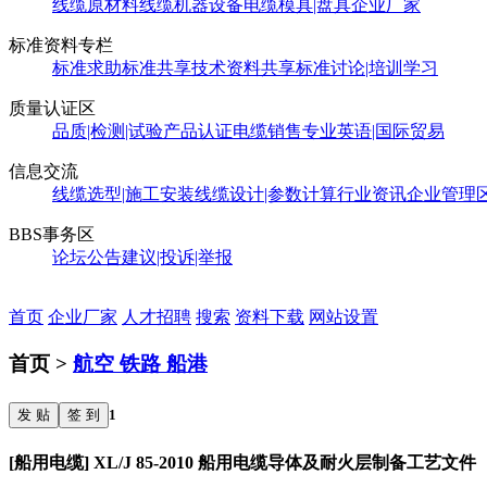
线缆原材料
线缆机器设备
电缆模具|盘具
企业厂家
标准资料专栏
标准求助
标准共享
技术资料共享
标准讨论|培训学习
质量认证区
品质|检测|试验
产品认证
电缆销售
专业英语|国际贸易
信息交流
线缆选型|施工安装
线缆设计|参数计算
行业资讯
企业管理
BBS事务区
论坛公告
建议|投诉|举报
首页
企业厂家
人才招聘
搜索
资料下载
网站设置
首页 >
航空 铁路 船港
发 贴
签 到
1
[船用电缆] XL/J 85-2010 船用电缆导体及耐火层制备工艺文件