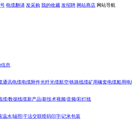
号
电缆翻译
发采购
我的收藏
发招聘
网站商店
网站导航
购信息
缆
通讯电缆
电缆附件
光纤光缆
航空|铁路线缆
矿用橡套电缆
船用电
线缆|数据线缆
新产品|新技术
视频|音频|彩灯线
蔽
温水|辐照|干法交联
喷码印字|记米包装