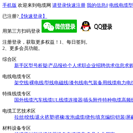
手机版
欢迎来到电缆网
请登录
快速注册
我的信息
0
电线电缆型
已注册?
【快速登录】
用第三方扫码登录
注册登录，获取更多权益！
1、每日签到。
2、更多会员功能。
综合区
新手区
型号析疑|产品报价
个人求职
企业招聘
供求信息
求
电线电缆专区
架空线|裸电线|型线
电磁线|漆包线
电气装备用线缆
电力电
特殊线缆专区
国外线缆
汽车线缆
UL线缆
连接器|插头附件
特种电缆
高频
电缆工艺技术区
拉丝|绞线|退火
挤塑|挤橡|发泡
成缆|绕包|填充
编织|铠装|屏
材料设备专区