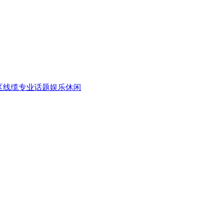
区
线缆专业话题
娱乐休闲