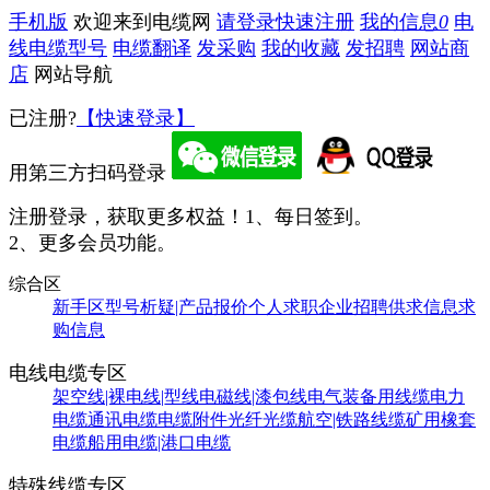
手机版
欢迎来到电缆网
请登录
快速注册
我的信息
0
电
线电缆型号
电缆翻译
发采购
我的收藏
发招聘
网站商
店
网站导航
已注册?
【快速登录】
用第三方扫码登录
注册登录，获取更多权益！
1、每日签到。
2、更多会员功能。
综合区
新手区
型号析疑|产品报价
个人求职
企业招聘
供求信息
求
购信息
电线电缆专区
架空线|裸电线|型线
电磁线|漆包线
电气装备用线缆
电力
电缆
通讯电缆
电缆附件
光纤光缆
航空|铁路线缆
矿用橡套
电缆
船用电缆|港口电缆
特殊线缆专区