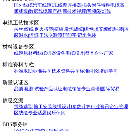
国外线缆
汽车线缆
UL线缆
连接器|插头附件
特种电缆
高
频线缆|数据线缆
新产品|新技术
视频|音频|彩灯线
电缆工艺技术区
拉丝|绞线|退火
挤塑|挤橡|发泡
成缆|绕包|填充
编织|铠装|屏
蔽
温水|辐照|干法交联
喷码印字|记米包装
材料设备专区
线缆原材料
线缆机器设备
电缆模具|盘具
企业厂家
标准资料专栏
标准求助
标准共享
技术资料共享
标准讨论|培训学习
质量认证区
品质|检测|试验
产品认证
电缆销售
专业英语|国际贸易
信息交流
线缆选型|施工安装
线缆设计|参数计算
行业资讯
企业管理
区
线缆专业话题
娱乐休闲
BBS事务区