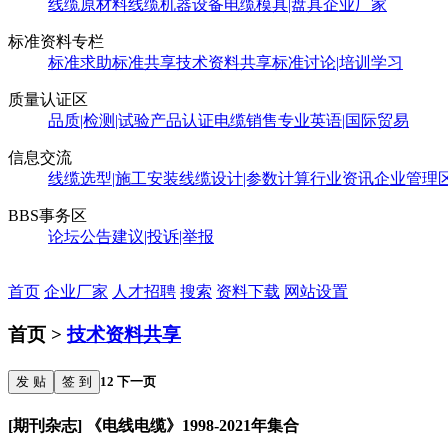
线缆原材料
线缆机器设备
电缆模具|盘具
企业厂家
标准资料专栏
标准求助
标准共享
技术资料共享
标准讨论|培训学习
质量认证区
品质|检测|试验
产品认证
电缆销售
专业英语|国际贸易
信息交流
线缆选型|施工安装
线缆设计|参数计算
行业资讯
企业管理
BBS事务区
论坛公告
建议|投诉|举报
首页
企业厂家
人才招聘
搜索
资料下载
网站设置
首页 >
技术资料共享
发 贴
签 到
1
2
下一页
[期刊杂志] 《电线电缆》1998-2021年集合