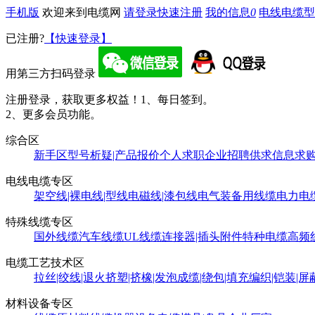
手机版
欢迎来到电缆网
请登录
快速注册
我的信息
0
电线电缆型
已注册?
【快速登录】
用第三方扫码登录
注册登录，获取更多权益！
1、每日签到。
2、更多会员功能。
综合区
新手区
型号析疑|产品报价
个人求职
企业招聘
供求信息
求
电线电缆专区
架空线|裸电线|型线
电磁线|漆包线
电气装备用线缆
电力电
特殊线缆专区
国外线缆
汽车线缆
UL线缆
连接器|插头附件
特种电缆
高频
电缆工艺技术区
拉丝|绞线|退火
挤塑|挤橡|发泡
成缆|绕包|填充
编织|铠装|屏
材料设备专区