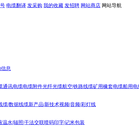
号
电缆翻译
发采购
我的收藏
发招聘
网站商店
网站导航
购信息
缆
通讯电缆
电缆附件
光纤光缆
航空|铁路线缆
矿用橡套电缆
船用电
线缆|数据线缆
新产品|新技术
视频|音频|彩灯线
蔽
温水|辐照|干法交联
喷码印字|记米包装