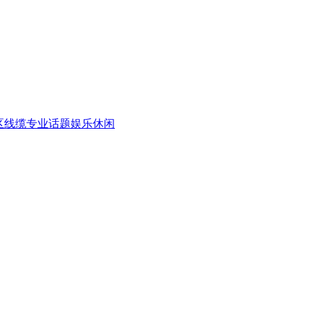
区
线缆专业话题
娱乐休闲