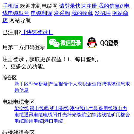
手机版
欢迎来到电缆网
请登录
快速注册
我的信息
0
电
线电缆型号
电缆翻译
发采购
我的收藏
发招聘
网站商
店
网站导航
已注册?
【快速登录】
用第三方扫码登录
注册登录，获取更多权益！
1、每日签到。
2、更多会员功能。
综合区
新手区
型号析疑|产品报价
个人求职
企业招聘
供求信息
求
购信息
电线电缆专区
架空线|裸电线|型线
电磁线|漆包线
电气装备用线缆
电力
电缆
通讯电缆
电缆附件
光纤光缆
航空|铁路线缆
矿用橡套
电缆
船用电缆|港口电缆
特殊线缆专区