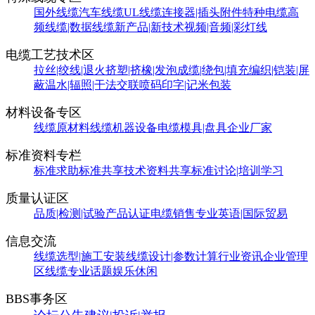
国外线缆
汽车线缆
UL线缆
连接器|插头附件
特种电缆
高
频线缆|数据线缆
新产品|新技术
视频|音频|彩灯线
电缆工艺技术区
拉丝|绞线|退火
挤塑|挤橡|发泡
成缆|绕包|填充
编织|铠装|屏
蔽
温水|辐照|干法交联
喷码印字|记米包装
材料设备专区
线缆原材料
线缆机器设备
电缆模具|盘具
企业厂家
标准资料专栏
标准求助
标准共享
技术资料共享
标准讨论|培训学习
质量认证区
品质|检测|试验
产品认证
电缆销售
专业英语|国际贸易
信息交流
线缆选型|施工安装
线缆设计|参数计算
行业资讯
企业管理
区
线缆专业话题
娱乐休闲
BBS事务区