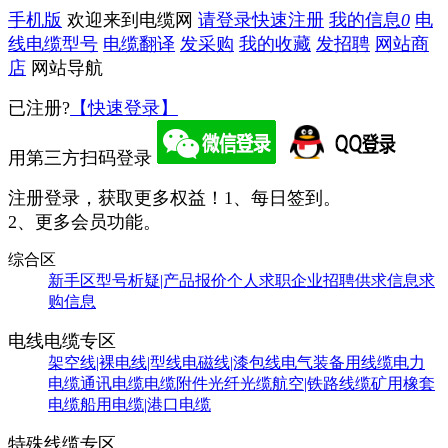
手机版
欢迎来到电缆网
请登录
快速注册
我的信息
0
电
线电缆型号
电缆翻译
发采购
我的收藏
发招聘
网站商
店
网站导航
已注册?
【快速登录】
用第三方扫码登录
注册登录，获取更多权益！
1、每日签到。
2、更多会员功能。
综合区
新手区
型号析疑|产品报价
个人求职
企业招聘
供求信息
求
购信息
电线电缆专区
架空线|裸电线|型线
电磁线|漆包线
电气装备用线缆
电力
电缆
通讯电缆
电缆附件
光纤光缆
航空|铁路线缆
矿用橡套
电缆
船用电缆|港口电缆
特殊线缆专区