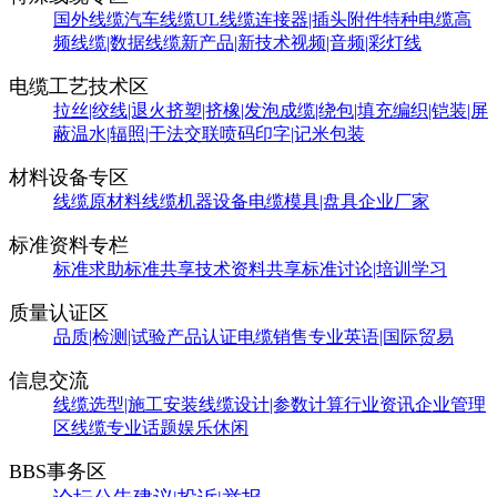
国外线缆
汽车线缆
UL线缆
连接器|插头附件
特种电缆
高
频线缆|数据线缆
新产品|新技术
视频|音频|彩灯线
电缆工艺技术区
拉丝|绞线|退火
挤塑|挤橡|发泡
成缆|绕包|填充
编织|铠装|屏
蔽
温水|辐照|干法交联
喷码印字|记米包装
材料设备专区
线缆原材料
线缆机器设备
电缆模具|盘具
企业厂家
标准资料专栏
标准求助
标准共享
技术资料共享
标准讨论|培训学习
质量认证区
品质|检测|试验
产品认证
电缆销售
专业英语|国际贸易
信息交流
线缆选型|施工安装
线缆设计|参数计算
行业资讯
企业管理
区
线缆专业话题
娱乐休闲
BBS事务区