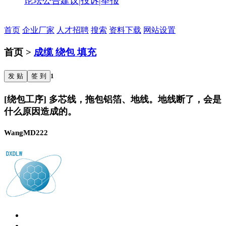
论坛公告
建议|投诉|举报
首页
企业厂家
人才招聘
搜索
资料下载
网站设置
首页 >
成缆 绕包 填充
发 贴
签 到
1
[绕包工序] 多芯线，拖包铝箔、地线。地线断了，会是
什么原因造成的。
WangMD222