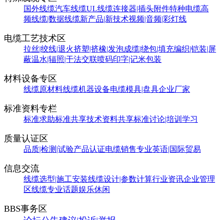
国外线缆
汽车线缆
UL线缆
连接器|插头附件
特种电缆
高
频线缆|数据线缆
新产品|新技术
视频|音频|彩灯线
电缆工艺技术区
拉丝|绞线|退火
挤塑|挤橡|发泡
成缆|绕包|填充
编织|铠装|屏
蔽
温水|辐照|干法交联
喷码印字|记米包装
材料设备专区
线缆原材料
线缆机器设备
电缆模具|盘具
企业厂家
标准资料专栏
标准求助
标准共享
技术资料共享
标准讨论|培训学习
质量认证区
品质|检测|试验
产品认证
电缆销售
专业英语|国际贸易
信息交流
线缆选型|施工安装
线缆设计|参数计算
行业资讯
企业管理
区
线缆专业话题
娱乐休闲
BBS事务区