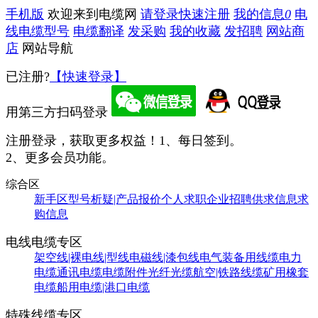
手机版
欢迎来到电缆网
请登录
快速注册
我的信息
0
电
线电缆型号
电缆翻译
发采购
我的收藏
发招聘
网站商
店
网站导航
已注册?
【快速登录】
用第三方扫码登录
注册登录，获取更多权益！
1、每日签到。
2、更多会员功能。
综合区
新手区
型号析疑|产品报价
个人求职
企业招聘
供求信息
求
购信息
电线电缆专区
架空线|裸电线|型线
电磁线|漆包线
电气装备用线缆
电力
电缆
通讯电缆
电缆附件
光纤光缆
航空|铁路线缆
矿用橡套
电缆
船用电缆|港口电缆
特殊线缆专区