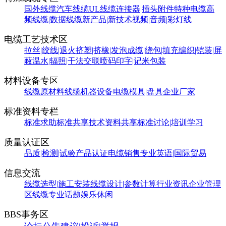
国外线缆
汽车线缆
UL线缆
连接器|插头附件
特种电缆
高
频线缆|数据线缆
新产品|新技术
视频|音频|彩灯线
电缆工艺技术区
拉丝|绞线|退火
挤塑|挤橡|发泡
成缆|绕包|填充
编织|铠装|屏
蔽
温水|辐照|干法交联
喷码印字|记米包装
材料设备专区
线缆原材料
线缆机器设备
电缆模具|盘具
企业厂家
标准资料专栏
标准求助
标准共享
技术资料共享
标准讨论|培训学习
质量认证区
品质|检测|试验
产品认证
电缆销售
专业英语|国际贸易
信息交流
线缆选型|施工安装
线缆设计|参数计算
行业资讯
企业管理
区
线缆专业话题
娱乐休闲
BBS事务区