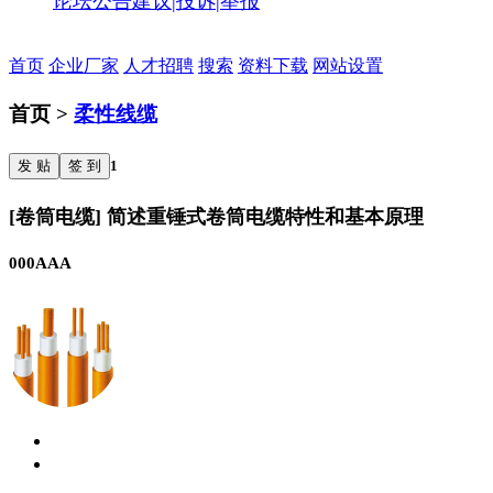
论坛公告
建议|投诉|举报
首页
企业厂家
人才招聘
搜索
资料下载
网站设置
首页 >
柔性线缆
发 贴
签 到
1
[卷筒电缆] 简述重锤式卷筒电缆特性和基本原理
000AAA