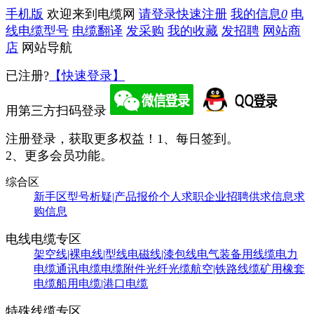
手机版
欢迎来到电缆网
请登录
快速注册
我的信息
0
电
线电缆型号
电缆翻译
发采购
我的收藏
发招聘
网站商
店
网站导航
已注册?
【快速登录】
用第三方扫码登录
注册登录，获取更多权益！
1、每日签到。
2、更多会员功能。
综合区
新手区
型号析疑|产品报价
个人求职
企业招聘
供求信息
求
购信息
电线电缆专区
架空线|裸电线|型线
电磁线|漆包线
电气装备用线缆
电力
电缆
通讯电缆
电缆附件
光纤光缆
航空|铁路线缆
矿用橡套
电缆
船用电缆|港口电缆
特殊线缆专区