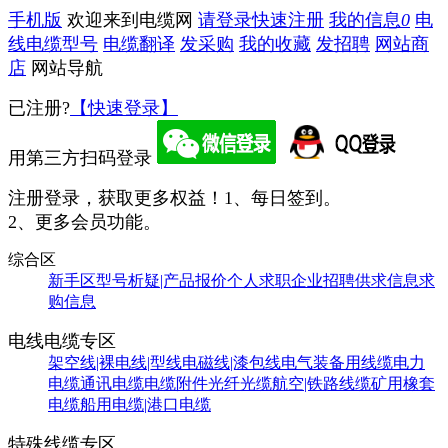
手机版
欢迎来到电缆网
请登录
快速注册
我的信息
0
电
线电缆型号
电缆翻译
发采购
我的收藏
发招聘
网站商
店
网站导航
已注册?
【快速登录】
用第三方扫码登录
注册登录，获取更多权益！
1、每日签到。
2、更多会员功能。
综合区
新手区
型号析疑|产品报价
个人求职
企业招聘
供求信息
求
购信息
电线电缆专区
架空线|裸电线|型线
电磁线|漆包线
电气装备用线缆
电力
电缆
通讯电缆
电缆附件
光纤光缆
航空|铁路线缆
矿用橡套
电缆
船用电缆|港口电缆
特殊线缆专区