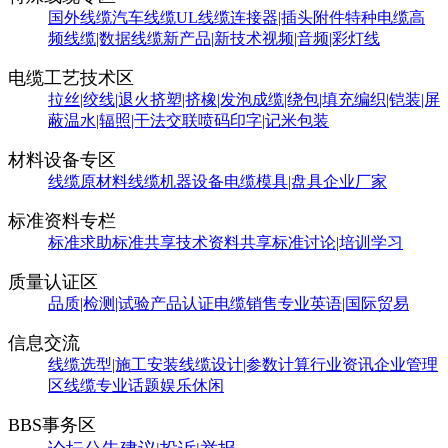
国外线缆
汽车线缆
UL线缆
连接器|插头附件
特种电缆
高
频线缆|数据线缆
新产品|新技术
视频|音频|彩灯线
电缆工艺技术区
拉丝|绞线|退火
挤塑|挤橡|发泡
成缆|绕包|填充
编织|铠装|屏
蔽
温水|辐照|干法交联
喷码印字|记米包装
材料设备专区
线缆原材料
线缆机器设备
电缆模具|盘具
企业厂家
标准资料专栏
标准求助
标准共享
技术资料共享
标准讨论|培训学习
质量认证区
品质|检测|试验
产品认证
电缆销售
专业英语|国际贸易
信息交流
线缆选型|施工安装
线缆设计|参数计算
行业资讯
企业管理
区
线缆专业话题
娱乐休闲
BBS事务区