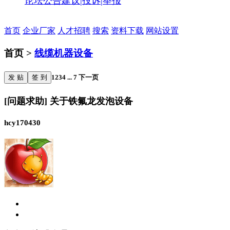
论坛公告
建议|投诉|举报
首页
企业厂家
人才招聘
搜索
资料下载
网站设置
首页 >
线缆机器设备
发 贴
签 到
1
2
3
4
...
7
下一页
[问题求助] 关于铁氟龙发泡设备
hcy170430