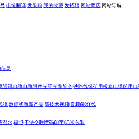
号
电缆翻译
发采购
我的收藏
发招聘
网站商店
网站导航
购信息
缆
通讯电缆
电缆附件
光纤光缆
航空|铁路线缆
矿用橡套电缆
船用电
线缆|数据线缆
新产品|新技术
视频|音频|彩灯线
蔽
温水|辐照|干法交联
喷码印字|记米包装