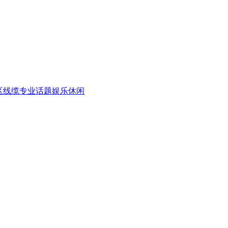
区
线缆专业话题
娱乐休闲