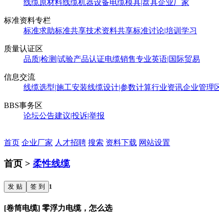
线缆原材料
线缆机器设备
电缆模具|盘具
企业厂家
标准资料专栏
标准求助
标准共享
技术资料共享
标准讨论|培训学习
质量认证区
品质|检测|试验
产品认证
电缆销售
专业英语|国际贸易
信息交流
线缆选型|施工安装
线缆设计|参数计算
行业资讯
企业管理
BBS事务区
论坛公告
建议|投诉|举报
首页
企业厂家
人才招聘
搜索
资料下载
网站设置
首页 >
柔性线缆
发 贴
签 到
1
[卷筒电缆] 零浮力电缆，怎么选