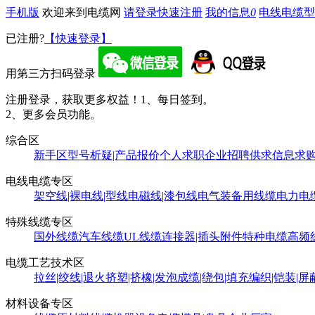
手机版
欢迎来到电缆网
请登录
快速注册
我的信息
0
电线电缆型
已注册?
【快速登录】
用第三方扫码登录
注册登录，获取更多权益！
1、每日签到。
2、更多会员功能。
综合区
新手区
型号析疑|产品报价
个人求职
企业招聘
供求信息
求
电线电缆专区
架空线|裸电线|型线
电磁线|漆包线
电气装备用线缆
电力电
特殊线缆专区
国外线缆
汽车线缆
UL线缆
连接器|插头附件
特种电缆
高频
电缆工艺技术区
拉丝|绞线|退火
挤塑|挤橡|发泡
成缆|绕包|填充
编织|铠装|屏
材料设备专区