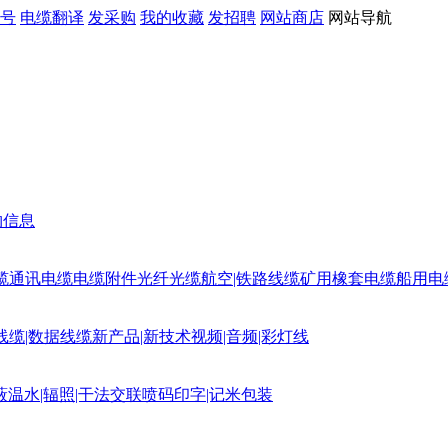
号
电缆翻译
发采购
我的收藏
发招聘
网站商店
网站导航
购信息
缆
通讯电缆
电缆附件
光纤光缆
航空|铁路线缆
矿用橡套电缆
船用电
线缆|数据线缆
新产品|新技术
视频|音频|彩灯线
蔽
温水|辐照|干法交联
喷码印字|记米包装