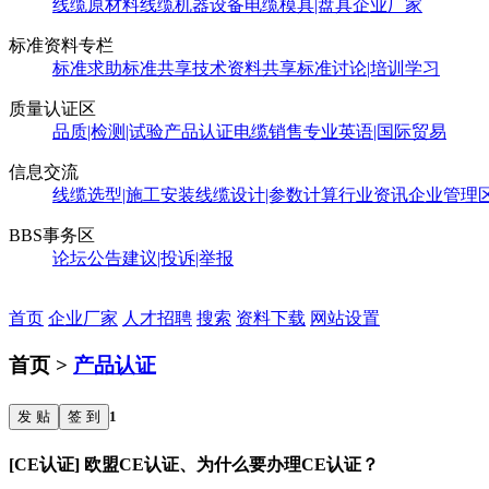
线缆原材料
线缆机器设备
电缆模具|盘具
企业厂家
标准资料专栏
标准求助
标准共享
技术资料共享
标准讨论|培训学习
质量认证区
品质|检测|试验
产品认证
电缆销售
专业英语|国际贸易
信息交流
线缆选型|施工安装
线缆设计|参数计算
行业资讯
企业管理
BBS事务区
论坛公告
建议|投诉|举报
首页
企业厂家
人才招聘
搜索
资料下载
网站设置
首页 >
产品认证
发 贴
签 到
1
[CE认证] 欧盟CE认证、为什么要办理CE认证？