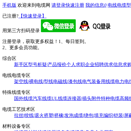
手机版
欢迎来到电缆网
请登录
快速注册
我的信息
0
电线电缆型
已注册?
【快速登录】
用第三方扫码登录
注册登录，获取更多权益！
1、每日签到。
2、更多会员功能。
综合区
新手区
型号析疑|产品报价
个人求职
企业招聘
供求信息
求
电线电缆专区
架空线|裸电线|型线
电磁线|漆包线
电气装备用线缆
电力电
特殊线缆专区
国外线缆
汽车线缆
UL线缆
连接器|插头附件
特种电缆
高频
电缆工艺技术区
拉丝|绞线|退火
挤塑|挤橡|发泡
成缆|绕包|填充
编织|铠装|屏
材料设备专区