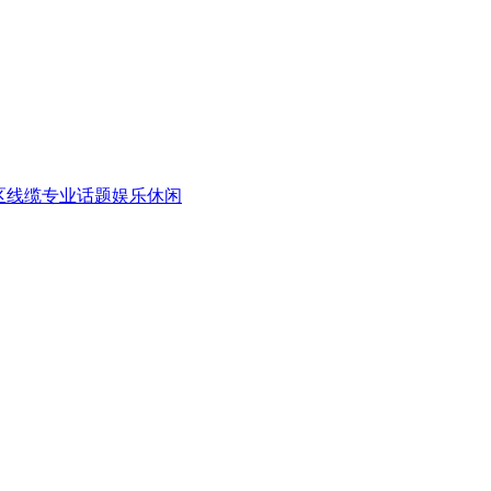
区
线缆专业话题
娱乐休闲