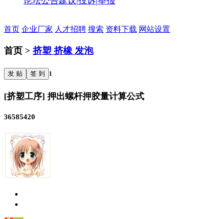
论坛公告
建议|投诉|举报
首页
企业厂家
人才招聘
搜索
资料下载
网站设置
首页 >
挤塑 挤橡 发泡
发 贴
签 到
1
[挤塑工序] 押出螺杆押胶量计算公式
36585420