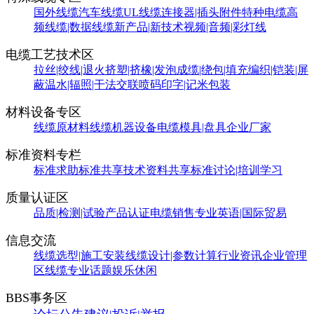
国外线缆
汽车线缆
UL线缆
连接器|插头附件
特种电缆
高
频线缆|数据线缆
新产品|新技术
视频|音频|彩灯线
电缆工艺技术区
拉丝|绞线|退火
挤塑|挤橡|发泡
成缆|绕包|填充
编织|铠装|屏
蔽
温水|辐照|干法交联
喷码印字|记米包装
材料设备专区
线缆原材料
线缆机器设备
电缆模具|盘具
企业厂家
标准资料专栏
标准求助
标准共享
技术资料共享
标准讨论|培训学习
质量认证区
品质|检测|试验
产品认证
电缆销售
专业英语|国际贸易
信息交流
线缆选型|施工安装
线缆设计|参数计算
行业资讯
企业管理
区
线缆专业话题
娱乐休闲
BBS事务区