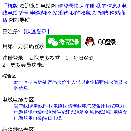
手机版
欢迎来到电缆网
请登录
快速注册
我的信息
0
电
线电缆型号
电缆翻译
发采购
我的收藏
发招聘
网站商
店
网站导航
已注册?
【快速登录】
用第三方扫码登录
注册登录，获取更多权益！
1、每日签到。
2、更多会员功能。
综合区
新手区
型号析疑|产品报价
个人求职
企业招聘
供求信息
求
购信息
电线电缆专区
架空线|裸电线|型线
电磁线|漆包线
电气装备用线缆
电力
电缆
通讯电缆
电缆附件
光纤光缆
航空|铁路线缆
矿用橡套
电缆
船用电缆|港口电缆
特殊线缆专区