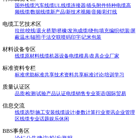
国外线缆
汽车线缆
UL线缆
连接器|插头附件
特种电缆
高
频线缆|数据线缆
新产品|新技术
视频|音频|彩灯线
电缆工艺技术区
拉丝|绞线|退火
挤塑|挤橡|发泡
成缆|绕包|填充
编织|铠装|屏
蔽
温水|辐照|干法交联
喷码印字|记米包装
材料设备专区
线缆原材料
线缆机器设备
电缆模具|盘具
企业厂家
标准资料专栏
标准求助
标准共享
技术资料共享
标准讨论|培训学习
质量认证区
品质|检测|试验
产品认证
电缆销售
专业英语|国际贸易
信息交流
线缆选型|施工安装
线缆设计|参数计算
行业资讯
企业管理
区
线缆专业话题
娱乐休闲
BBS事务区