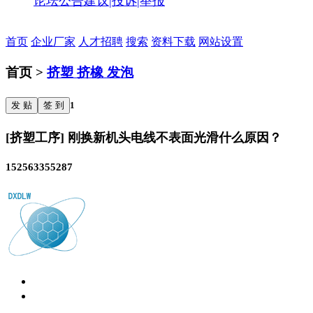
论坛公告
建议|投诉|举报
首页
企业厂家
人才招聘
搜索
资料下载
网站设置
首页 >
挤塑 挤橡 发泡
发 贴
签 到
1
[挤塑工序] 刚换新机头电线不表面光滑什么原因？
152563355287