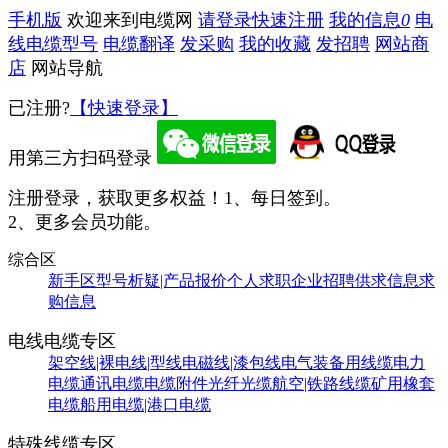
手机版
欢迎来到电缆网
请登录
快速注册
我的信息
0
电
线电缆型号
电缆翻译
发采购
我的收藏
发招聘
网站商
店
网站导航
已注册?
【快速登录】
用第三方扫码登录
注册登录，获取更多权益！
1、每日签到。
2、更多会员功能。
综合区
新手区
型号析疑|产品报价
个人求职
企业招聘
供求信息
求
购信息
电线电缆专区
架空线|裸电线|型线
电磁线|漆包线
电气装备用线缆
电力
电缆
通讯电缆
电缆附件
光纤光缆
航空|铁路线缆
矿用橡套
电缆
船用电缆|港口电缆
特殊线缆专区