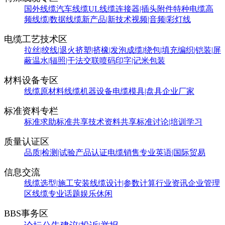
国外线缆
汽车线缆
UL线缆
连接器|插头附件
特种电缆
高
频线缆|数据线缆
新产品|新技术
视频|音频|彩灯线
电缆工艺技术区
拉丝|绞线|退火
挤塑|挤橡|发泡
成缆|绕包|填充
编织|铠装|屏
蔽
温水|辐照|干法交联
喷码印字|记米包装
材料设备专区
线缆原材料
线缆机器设备
电缆模具|盘具
企业厂家
标准资料专栏
标准求助
标准共享
技术资料共享
标准讨论|培训学习
质量认证区
品质|检测|试验
产品认证
电缆销售
专业英语|国际贸易
信息交流
线缆选型|施工安装
线缆设计|参数计算
行业资讯
企业管理
区
线缆专业话题
娱乐休闲
BBS事务区