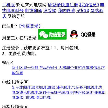
手机版
欢迎来到电缆网
请登录
快速注册
我的信息
0
电
线电缆型号
电缆翻译
发采购
我的收藏
发招聘
网站商
店
网站导航
已注册?
【快速登录】
用第三方扫码登录
注册登录，获取更多权益！
1、每日签到。
2、更多会员功能。
综合区
新手区
型号析疑|产品报价
个人求职
企业招聘
供求信息
求
购信息
电线电缆专区
架空线|裸电线|型线
电磁线|漆包线
电气装备用线缆
电力
电缆
通讯电缆
电缆附件
光纤光缆
航空|铁路线缆
矿用橡套
电缆
船用电缆|港口电缆
特殊线缆专区