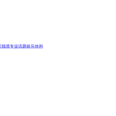
区
线缆专业话题
娱乐休闲