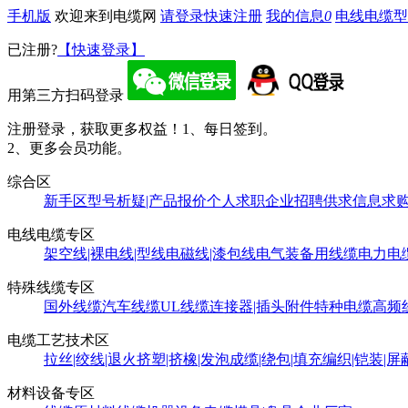
手机版
欢迎来到电缆网
请登录
快速注册
我的信息
0
电线电缆型
已注册?
【快速登录】
用第三方扫码登录
注册登录，获取更多权益！
1、每日签到。
2、更多会员功能。
综合区
新手区
型号析疑|产品报价
个人求职
企业招聘
供求信息
求
电线电缆专区
架空线|裸电线|型线
电磁线|漆包线
电气装备用线缆
电力电
特殊线缆专区
国外线缆
汽车线缆
UL线缆
连接器|插头附件
特种电缆
高频
电缆工艺技术区
拉丝|绞线|退火
挤塑|挤橡|发泡
成缆|绕包|填充
编织|铠装|屏
材料设备专区