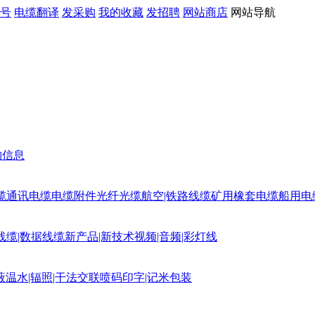
号
电缆翻译
发采购
我的收藏
发招聘
网站商店
网站导航
购信息
缆
通讯电缆
电缆附件
光纤光缆
航空|铁路线缆
矿用橡套电缆
船用电
线缆|数据线缆
新产品|新技术
视频|音频|彩灯线
蔽
温水|辐照|干法交联
喷码印字|记米包装