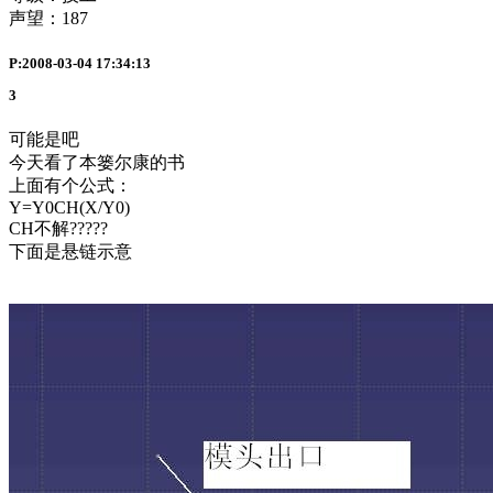
声望：
187
P:2008-03-04 17:34:13
3
可能是吧
今天看了本篓尔康的书
上面有个公式：
Y=Y0CH(X/Y0)
CH不解?????
下面是悬链示意