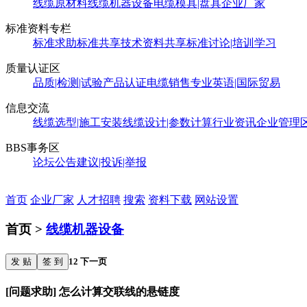
线缆原材料
线缆机器设备
电缆模具|盘具
企业厂家
标准资料专栏
标准求助
标准共享
技术资料共享
标准讨论|培训学习
质量认证区
品质|检测|试验
产品认证
电缆销售
专业英语|国际贸易
信息交流
线缆选型|施工安装
线缆设计|参数计算
行业资讯
企业管理
BBS事务区
论坛公告
建议|投诉|举报
首页
企业厂家
人才招聘
搜索
资料下载
网站设置
首页 >
线缆机器设备
发 贴
签 到
1
2
下一页
[问题求助] 怎么计算交联线的悬链度