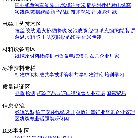
国外线缆
汽车线缆
UL线缆
连接器|插头附件
特种电缆
高
频线缆|数据线缆
新产品|新技术
视频|音频|彩灯线
电缆工艺技术区
拉丝|绞线|退火
挤塑|挤橡|发泡
成缆|绕包|填充
编织|铠装|屏
蔽
温水|辐照|干法交联
喷码印字|记米包装
材料设备专区
线缆原材料
线缆机器设备
电缆模具|盘具
企业厂家
标准资料专栏
标准求助
标准共享
技术资料共享
标准讨论|培训学习
质量认证区
品质|检测|试验
产品认证
电缆销售
专业英语|国际贸易
信息交流
线缆选型|施工安装
线缆设计|参数计算
行业资讯
企业管理
区
线缆专业话题
娱乐休闲
BBS事务区