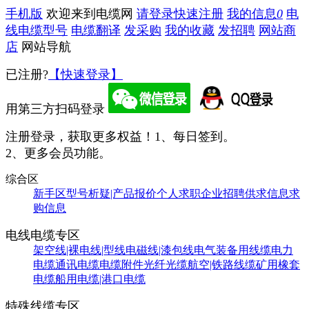
手机版
欢迎来到电缆网
请登录
快速注册
我的信息
0
电
线电缆型号
电缆翻译
发采购
我的收藏
发招聘
网站商
店
网站导航
已注册?
【快速登录】
用第三方扫码登录
注册登录，获取更多权益！
1、每日签到。
2、更多会员功能。
综合区
新手区
型号析疑|产品报价
个人求职
企业招聘
供求信息
求
购信息
电线电缆专区
架空线|裸电线|型线
电磁线|漆包线
电气装备用线缆
电力
电缆
通讯电缆
电缆附件
光纤光缆
航空|铁路线缆
矿用橡套
电缆
船用电缆|港口电缆
特殊线缆专区