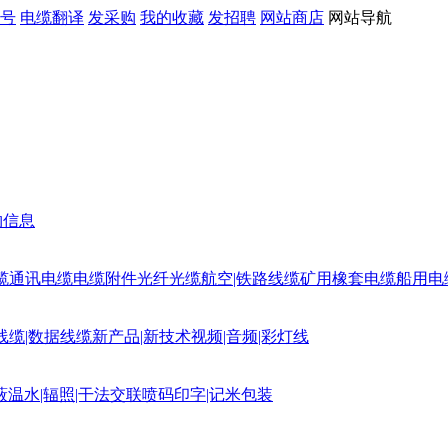
号
电缆翻译
发采购
我的收藏
发招聘
网站商店
网站导航
购信息
缆
通讯电缆
电缆附件
光纤光缆
航空|铁路线缆
矿用橡套电缆
船用电
线缆|数据线缆
新产品|新技术
视频|音频|彩灯线
蔽
温水|辐照|干法交联
喷码印字|记米包装