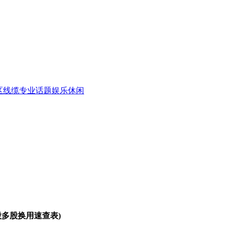
区
线缆专业话题
娱乐休闲
股多股换用速查表)