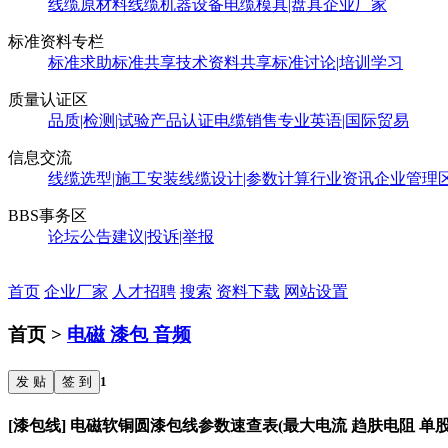
线缆原材料
线缆机器设备
电缆模具|盘具
企业厂家
标准资料专栏
标准求助
标准共享
技术资料共享
标准讨论|培训学习
质量认证区
品质|检测|试验
产品认证
电缆销售
专业英语|国际贸易
信息交流
线缆选型|施工安装
线缆设计|参数计算
行业资讯
企业管理
BBS事务区
论坛公告
建议|投诉|举报
首页
企业厂家
人才招聘
搜索
资料下载
网站设置
首页 >
电磁 漆包 音频
发 贴
签 到
1
[漆包线] 电磁软铜圆漆包线参数速查表(最大电流 趋肤电阻 单