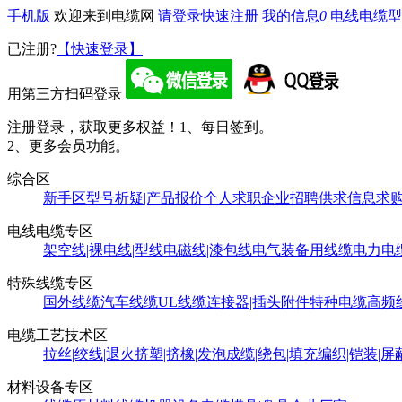
手机版
欢迎来到电缆网
请登录
快速注册
我的信息
0
电线电缆型
已注册?
【快速登录】
用第三方扫码登录
注册登录，获取更多权益！
1、每日签到。
2、更多会员功能。
综合区
新手区
型号析疑|产品报价
个人求职
企业招聘
供求信息
求
电线电缆专区
架空线|裸电线|型线
电磁线|漆包线
电气装备用线缆
电力电
特殊线缆专区
国外线缆
汽车线缆
UL线缆
连接器|插头附件
特种电缆
高频
电缆工艺技术区
拉丝|绞线|退火
挤塑|挤橡|发泡
成缆|绕包|填充
编织|铠装|屏
材料设备专区