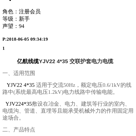
角色：注册会员
等级：新手
声望：
94
P:2018-06-05 09:34:19
1
亿航线缆
YJV22 4*35
交联护套电力电缆
一、适用范围
YJV22 4*35
适用于交流
50Hz
，额定电压
0.6/1kV
的线
路中
(
系统最高电压
1.2kV)
电力线路中传输电能。
YJV224*35
敷设在冶金、电力、建筑等行业的室内、
电缆沟、管道、直埋等且能承受机械外力的作用固定用
途场合。
二、产品特点