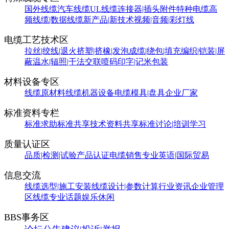
国外线缆
汽车线缆
UL线缆
连接器|插头附件
特种电缆
高
频线缆|数据线缆
新产品|新技术
视频|音频|彩灯线
电缆工艺技术区
拉丝|绞线|退火
挤塑|挤橡|发泡
成缆|绕包|填充
编织|铠装|屏
蔽
温水|辐照|干法交联
喷码印字|记米包装
材料设备专区
线缆原材料
线缆机器设备
电缆模具|盘具
企业厂家
标准资料专栏
标准求助
标准共享
技术资料共享
标准讨论|培训学习
质量认证区
品质|检测|试验
产品认证
电缆销售
专业英语|国际贸易
信息交流
线缆选型|施工安装
线缆设计|参数计算
行业资讯
企业管理
区
线缆专业话题
娱乐休闲
BBS事务区