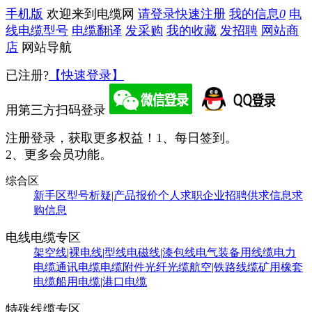
手机版
欢迎来到电缆网
请登录
快速注册
我的信息
0
电
线电缆型号
电缆翻译
发采购
我的收藏
发招聘
网站商
店
网站导航
已注册?
【快速登录】
用第三方扫码登录
注册登录，获取更多权益！
1、每日签到。
2、更多会员功能。
综合区
新手区
型号析疑|产品报价
个人求职
企业招聘
供求信息
求
购信息
电线电缆专区
架空线|裸电线|型线
电磁线|漆包线
电气装备用线缆
电力
电缆
通讯电缆
电缆附件
光纤光缆
航空|铁路线缆
矿用橡套
电缆
船用电缆|港口电缆
特殊线缆专区