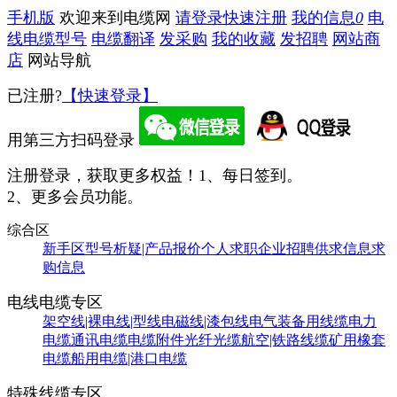
手机版
欢迎来到电缆网
请登录
快速注册
我的信息
0
电
线电缆型号
电缆翻译
发采购
我的收藏
发招聘
网站商
店
网站导航
已注册?
【快速登录】
用第三方扫码登录
注册登录，获取更多权益！
1、每日签到。
2、更多会员功能。
综合区
新手区
型号析疑|产品报价
个人求职
企业招聘
供求信息
求
购信息
电线电缆专区
架空线|裸电线|型线
电磁线|漆包线
电气装备用线缆
电力
电缆
通讯电缆
电缆附件
光纤光缆
航空|铁路线缆
矿用橡套
电缆
船用电缆|港口电缆
特殊线缆专区