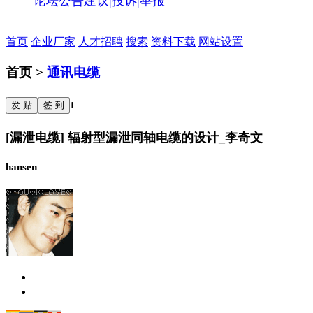
论坛公告
建议|投诉|举报
首页
企业厂家
人才招聘
搜索
资料下载
网站设置
首页 >
通讯电缆
发 贴
签 到
1
[漏泄电缆] 辐射型漏泄同轴电缆的设计_李奇文
hansen