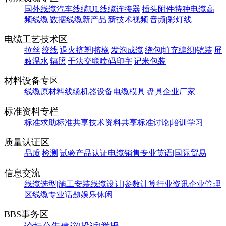
国外线缆
汽车线缆
UL线缆
连接器|插头附件
特种电缆
高
频线缆|数据线缆
新产品|新技术
视频|音频|彩灯线
电缆工艺技术区
拉丝|绞线|退火
挤塑|挤橡|发泡
成缆|绕包|填充
编织|铠装|屏
蔽
温水|辐照|干法交联
喷码印字|记米包装
材料设备专区
线缆原材料
线缆机器设备
电缆模具|盘具
企业厂家
标准资料专栏
标准求助
标准共享
技术资料共享
标准讨论|培训学习
质量认证区
品质|检测|试验
产品认证
电缆销售
专业英语|国际贸易
信息交流
线缆选型|施工安装
线缆设计|参数计算
行业资讯
企业管理
区
线缆专业话题
娱乐休闲
BBS事务区