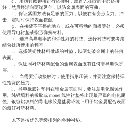
e 、用螺钉或铆接进行搭接时，应首先在缝的中部搭接
好，然后逐渐向两端延伸，以防金属表面的弯曲。
f 、保证紧固方法有足够的压力，以便在有变形应力、冲
击、震动时保持表面接触。
g 、在接缝不平整的地方，或在可移动的面板等处，必须
使用导电衬垫或指形弹簧材料。
h 、选择高导电率的和弹性好的衬垫。选择衬垫时要考虑
结合处所使用的频率。
i 、选择硬韧性材料做成的衬垫，以便划破金属上的任何
表面。
j 、保证同衬垫材料配合的金属表面没有任何非导电保护
层。
k 、当需要活动接触时，使用指形压簧，并要注意保持弹
性指簧的压力。
l 、导电橡胶衬垫用在铝金属表面时，要注意电化腐蚀作
用。纯银填料的橡胶或 monel 线性衬垫将出现最严重的电化腐
蚀。银镀铝填料的导电橡胶是盐雾环境下用于铝金属配合表面
的最好衬垫材料。
以下是按优先等级排列的各种衬垫。