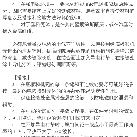
c 、在强电磁环境中，要求材料能屏蔽电场和磁场两种成
分，因此需要结构上完好的铁磁材料。屏蔽效率直接受材料的
厚度以及搭接和接地方法好坏的影响。
d 、对于塑料壳体，是在其内壁喷涂屏蔽层，或在汽塑时
掺入金属纤维。
必须尽量减少结构的电气不连续性，以便控制经底板和机
壳进出的泄漏辐射。提高缝隙屏蔽效能的结构措施包括增加缝
隙深度，减少缝隙长度，在结合面上加入导电衬垫，在接缝处
涂上导电涂料，缩短螺钉间距离等。
【搭接】
a 、在底板和机壳的每一条缝和不连续处要尽可能好的搭
接。最坏的电搭接对壳体的的屏蔽效能起决定性作用。
b 、保证接缝处金属对金属的接触，以防电磁能的泄漏和
辐射。
c 、在可能的情况下，接缝应焊接。在条件受限制的情况
下，可用点焊、晓间距的铆接和用螺钉来固定。
d 、在不加导电衬垫时，螺钉间距一般应小于最高工作频
率的 1 ％，至少不大于 1/20 波长。