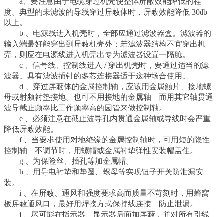
a、要注意由于电缆穿过机壳使整体屏蔽效能降低的程
度。典型的未滤波的导线穿过屏蔽体时，屏蔽效能降低 30db
以上。
b 、电源线进入机壳时，全部应通过滤波器盒。滤波器的
输入端最好能穿出到屏蔽机壳外；若滤波器结构不宜穿出机
壳，则应在电源线进入机壳出专为滤波器设置一隔舱。
c 、信号线、控制线进入 / 穿出机壳时，要通过适当的滤
波器。具有滤波插针的多芯连接器适于这种场合使用。
d 、穿过屏蔽体的金属控制轴，应该用金属触片、接地螺
母或射频衬垫接地。也可不用接地的金属轴，而用其它轴贯通
波导截止频率比工作频率高的园管来做控制轴。
e 、必须注意在截止波导孔内贯通金属轴或导线时会严重
降低屏蔽效能。
f 、当要求使用对地绝缘的金属控制轴时，可用短的隐性
控制轴，不调节时，用螺帽或金属衬垫弹性安装帽盖住。
g 、为保险丝、插孔等加金属帽。
h 、用导电衬垫和垫圈、螺母等实现钮子开关防泄漏安
装。
i 、在屏蔽、通风和强度要求高而质量不苛刻时，用蜂窝
板屏蔽通风口，最好用焊接方式保持线连接，防止泄漏。
j 、尽可能在指示器、显示器后面加屏蔽，并对所有引线