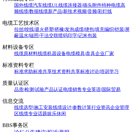
国外线缆
汽车线缆
UL线缆
连接器|插头附件
特种电缆
高
频线缆|数据线缆
新产品|新技术
视频|音频|彩灯线
电缆工艺技术区
拉丝|绞线|退火
挤塑|挤橡|发泡
成缆|绕包|填充
编织|铠装|屏
蔽
温水|辐照|干法交联
喷码印字|记米包装
材料设备专区
线缆原材料
线缆机器设备
电缆模具|盘具
企业厂家
标准资料专栏
标准求助
标准共享
技术资料共享
标准讨论|培训学习
质量认证区
品质|检测|试验
产品认证
电缆销售
专业英语|国际贸易
信息交流
线缆选型|施工安装
线缆设计|参数计算
行业资讯
企业管理
区
线缆专业话题
娱乐休闲
BBS事务区