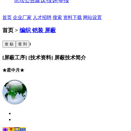
论坛公告
建议|投诉|举报
首页
企业厂家
人才招聘
搜索
资料下载
网站设置
首页 >
编织 铠装 屏蔽
发 贴
签 到
1
[屏蔽工序] [技术资料] 屏蔽技术简介
★星中月★