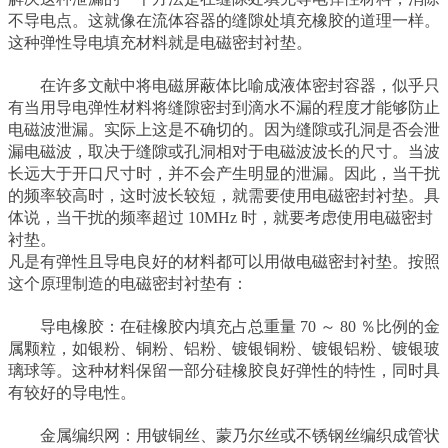
不导电点。这就像在流体容器的缝隙处填充橡胶的道理一样。
这种弹性导电填充材料就是电磁密封衬垫。
在许多文献中将电磁屏蔽体比喻成液体密封容器，似乎只
有当用导电弹性材料将缝隙密封到滴水不漏的程度才能够防止
电磁波泄漏。实际上这是不确切的。因为缝隙或孔洞是否会泄
漏电磁波，取决于缝隙或孔洞相对于电磁波波长的尺寸。当波
长远大于开口尺寸时，并不会产生明显的泄漏。因此，当干扰
的频率较高时，这时波长较短，就需要使用电磁密封衬垫。具
体说，当干扰的频率超过 10MHz 时，就要考虑使用电磁密封
衬垫。
凡是有弹性且导电良好的材料都可以用做电磁密封衬垫。按照
这个原理制造的电磁密封衬垫有：
导电橡胶：在硅橡胶内填充占总重量 70 ～ 80 ％比例的金
属颗粒，如银粉、铜粉、铝粉、镀银铜粉、镀银铝粉、镀银玻
璃球等。这种材料保留一部分硅橡胶良好弹性的特性，同时具
有较好的导电性。
金属编织网：用铍铜丝、蒙乃尔丝或不锈钢丝编织成管状