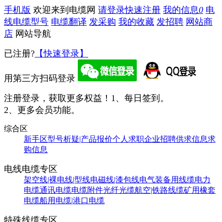
手机版
欢迎来到电缆网
请登录
快速注册
我的信息
0
电
线电缆型号
电缆翻译
发采购
我的收藏
发招聘
网站商
店
网站导航
已注册?
【快速登录】
用第三方扫码登录
注册登录，获取更多权益！
1、每日签到。
2、更多会员功能。
综合区
新手区
型号析疑|产品报价
个人求职
企业招聘
供求信息
求
购信息
电线电缆专区
架空线|裸电线|型线
电磁线|漆包线
电气装备用线缆
电力
电缆
通讯电缆
电缆附件
光纤光缆
航空|铁路线缆
矿用橡套
电缆
船用电缆|港口电缆
特殊线缆专区