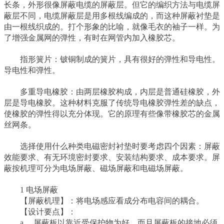
长条，外形很像屏蔽电缆的屏蔽层。但它的编织方法与电缆屏
蔽层不同，电缆屏蔽层是用多根线编成的，而这种屏蔽衬垫是
由一根线织成的。打个形象的比喻，就像毛衣的袖子一样。为
了增强金属网的弹性，有时在网管内加入橡胶芯。
指形簧片：铍铜制成的簧片，具有很好的弹性和导电性。
导电性和弹性。
多重导电橡胶：由两层橡胶构成，内层是普通硅橡胶，外
层是导电橡胶。这种材料克服了传统导电橡胶弹性差的缺点，
使橡胶的弹性得以充分体现。它的原理有些像带橡胶芯的金属
丝网条。
选择使用什么种类电磁密封衬垫时要考虑四个因素：屏蔽
效能要求、有无环境密封要求、安装结构要求、成本要求。屏
蔽按机理可分为电场屏蔽、磁场屏蔽和电磁场屏蔽。
1 电场屏蔽
【屏蔽机理】：将电场感应看成分布电容间的耦合。
【设计要点】：
a 、屏蔽板以靠近受保护物为好，而且屏蔽板的接地必须