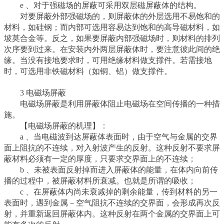
e 、对于强磁场的屏蔽可采用双层磁屏蔽体的结构。
对要屏蔽外部强磁场的，则屏蔽体的外层选用不易饱和的
材料，如硅钢；而内部可选用容易达到饱和的高导磁材料，如
坡莫合金等。反之，如果要屏蔽内部强磁场时，则材料的排列
次序要到过来。在安装内外两层屏蔽体时，要注意彼此间的绝
缘。当没有接地要求时，可用绝缘材料做支撑件。若需接地
时，可选用非铁磁材料（如铜、铝）做支撑件。
3 电磁场屏蔽
电磁场屏蔽是利用屏蔽体阻止电磁场在空间传播的一种措
施。
【电磁场屏蔽的机理】：
a 、当电磁波到达屏蔽体表面时，由于空气与金属的交界
面上阻抗的不连续，对入射波产生的反射。这种反射不要求屏
蔽材料必须有一定的厚度，只要求交界面上的不连续；
b 、未被表面反射掉而进入屏蔽体的能量，在体内向前传
播的过程中，被屏蔽材料所衰减。也就是所谓的吸收；
c 、在屏蔽体内尚未衰减掉的剩余能量，传到材料的另一
表面时，遇到金属－空气阻抗不连续的交界面，会形成再次反
射，并重新返回屏蔽体内。这种反射在两个金属的交界面上可