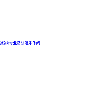
区
线缆专业话题
娱乐休闲