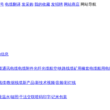
号
电缆翻译
发采购
我的收藏
发招聘
网站商店
网站导航
购信息
缆
通讯电缆
电缆附件
光纤光缆
航空|铁路线缆
矿用橡套电缆
船用电
线缆|数据线缆
新产品|新技术
视频|音频|彩灯线
蔽
温水|辐照|干法交联
喷码印字|记米包装