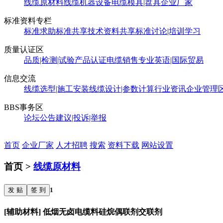
线缆原材料
线缆机器设备
电缆模具|盘具
企业厂家
标准资料专栏
标准求助
标准共享
技术资料共享
标准讨论|培训学习
质量认证区
品质|检测|试验
产品认证
电缆销售
专业英语|国际贸易
信息交流
线缆选型|施工安装
线缆设计|参数计算
行业资讯
企业管理
BBS事务区
论坛公告
建议|投诉|举报
首页
企业厂家
人才招聘
搜索
资料下载
网站设置
首页 >
线缆原材料
发 贴
签 到
1
[辅助材料] 低烟无卤电缆料硅烷偶联剂交联剂