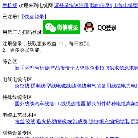
手机版
欢迎来到电缆网
请登录
快速注册
我的信息
0
电线电缆型
已注册?
【快速登录】
用第三方扫码登录
注册登录，获取更多权益！
1、每日签到。
2、更多会员功能。
综合区
新手区
型号析疑|产品报价
个人求职
企业招聘
供求信息
求
电线电缆专区
架空线|裸电线|型线
电磁线|漆包线
电气装备用线缆
电力电
特殊线缆专区
国外线缆
汽车线缆
UL线缆
连接器|插头附件
特种电缆
高频
电缆工艺技术区
拉丝|绞线|退火
挤塑|挤橡|发泡
成缆|绕包|填充
编织|铠装|屏
材料设备专区