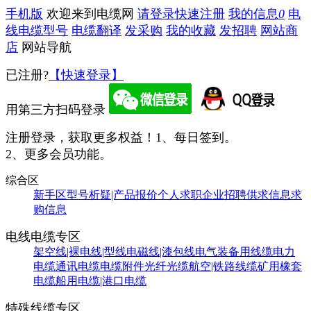
手机版
欢迎来到电缆网
请登录
快速注册
我的信息
0
电
线电缆型号
电缆翻译
发采购
我的收藏
发招聘
网站商
店
网站导航
已注册?
【快速登录】
用第三方扫码登录
注册登录，获取更多权益！
1、每日签到。
2、更多会员功能。
综合区
新手区
型号析疑|产品报价
个人求职
企业招聘
供求信息
求
购信息
电线电缆专区
架空线|裸电线|型线
电磁线|漆包线
电气装备用线缆
电力
电缆
通讯电缆
电缆附件
光纤光缆
航空|铁路线缆
矿用橡套
电缆
船用电缆|港口电缆
特殊线缆专区