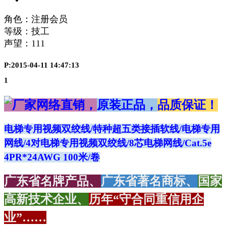
角色：注册会员
等级：技工
声望：
111
P:2015-04-11 14:47:13
1
厂家网络直销，
原装正品，
品质保证！
电梯专用视频双绞线/特种超五类接插软线/电梯专用
网线/4对电梯专用视频双绞线/8芯电梯网线/
Cat.5e
4PR*24AWG
100米/卷
广东省名牌产品、
广东省著名商标、
国家
高新技术企业、
历年“守合同重信用企
业”……