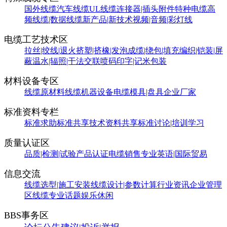
国外线缆
汽车线缆
UL线缆
连接器|插头附件
特种电缆
高
频线缆|数据线缆
新产品|新技术
视频|音频|彩灯线
电缆工艺技术区
拉丝|绞线|退火
挤塑|挤橡|发泡
成缆|绕包|填充
编织|铠装|屏
蔽
温水|辐照|干法交联
喷码印字|记米包装
材料设备专区
线缆原材料
线缆机器设备
电缆模具|盘具
企业厂家
标准资料专栏
标准求助
标准共享
技术资料共享
标准讨论|培训学习
质量认证区
品质|检测|试验
产品认证
电缆销售
专业英语|国际贸易
信息交流
线缆选型|施工安装
线缆设计|参数计算
行业资讯
企业管理
区
线缆专业话题
娱乐休闲
BBS事务区