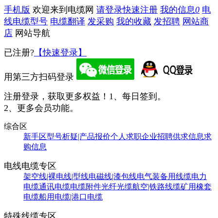
手机版
欢迎来到电缆网
请登录
快速注册
我的信息
0
电
线电缆型号
电缆翻译
发采购
我的收藏
发招聘
网站商
店
网站导航
已注册?
【快速登录】
用第三方扫码登录
注册登录，获取更多权益！
1、每日签到。
2、更多会员功能。
综合区
新手区
型号析疑|产品报价
个人求职
企业招聘
供求信息
求
购信息
电线电缆专区
架空线|裸电线|型线
电磁线|漆包线
电气装备用线缆
电力
电缆
通讯电缆
电缆附件
光纤光缆
航空|铁路线缆
矿用橡套
电缆
船用电缆|港口电缆
特殊线缆专区