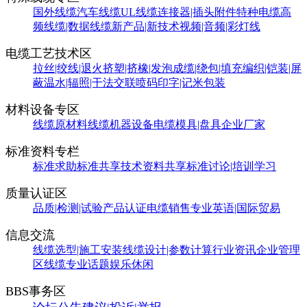
国外线缆
汽车线缆
UL线缆
连接器|插头附件
特种电缆
高
频线缆|数据线缆
新产品|新技术
视频|音频|彩灯线
电缆工艺技术区
拉丝|绞线|退火
挤塑|挤橡|发泡
成缆|绕包|填充
编织|铠装|屏
蔽
温水|辐照|干法交联
喷码印字|记米包装
材料设备专区
线缆原材料
线缆机器设备
电缆模具|盘具
企业厂家
标准资料专栏
标准求助
标准共享
技术资料共享
标准讨论|培训学习
质量认证区
品质|检测|试验
产品认证
电缆销售
专业英语|国际贸易
信息交流
线缆选型|施工安装
线缆设计|参数计算
行业资讯
企业管理
区
线缆专业话题
娱乐休闲
BBS事务区