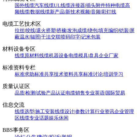
国外线缆
汽车线缆
UL线缆
连接器|插头附件
特种电缆
高
频线缆|数据线缆
新产品|新技术
视频|音频|彩灯线
电缆工艺技术区
拉丝|绞线|退火
挤塑|挤橡|发泡
成缆|绕包|填充
编织|铠装|屏
蔽
温水|辐照|干法交联
喷码印字|记米包装
材料设备专区
线缆原材料
线缆机器设备
电缆模具|盘具
企业厂家
标准资料专栏
标准求助
标准共享
技术资料共享
标准讨论|培训学习
质量认证区
品质|检测|试验
产品认证
电缆销售
专业英语|国际贸易
信息交流
线缆选型|施工安装
线缆设计|参数计算
行业资讯
企业管理
区
线缆专业话题
娱乐休闲
BBS事务区