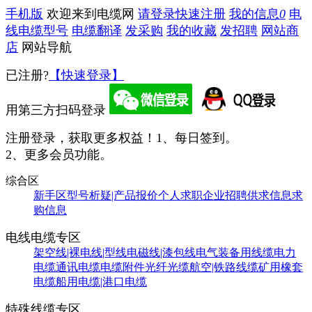
手机版
欢迎来到电缆网
请登录
快速注册
我的信息
0
电
线电缆型号
电缆翻译
发采购
我的收藏
发招聘
网站商
店
网站导航
已注册?
【快速登录】
用第三方扫码登录
注册登录，获取更多权益！
1、每日签到。
2、更多会员功能。
综合区
新手区
型号析疑|产品报价
个人求职
企业招聘
供求信息
求
购信息
电线电缆专区
架空线|裸电线|型线
电磁线|漆包线
电气装备用线缆
电力
电缆
通讯电缆
电缆附件
光纤光缆
航空|铁路线缆
矿用橡套
电缆
船用电缆|港口电缆
特殊线缆专区