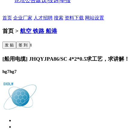
论坛公告
建议|投诉|举报
首页
企业厂家
人才招聘
搜索
资料下载
网站设置
首页 >
航空 铁路 船港
发 贴
签 到
1
[船用电缆] JHQYJPA86/SC 4*2*0.5求工艺，求讲解！
hg7hg7