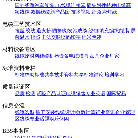
国外线缆
汽车线缆
UL线缆
连接器|插头附件
特种电缆
高
频线缆|数据线缆
新产品|新技术
视频|音频|彩灯线
电缆工艺技术区
拉丝|绞线|退火
挤塑|挤橡|发泡
成缆|绕包|填充
编织|铠装|屏
蔽
温水|辐照|干法交联
喷码印字|记米包装
材料设备专区
线缆原材料
线缆机器设备
电缆模具|盘具
企业厂家
标准资料专栏
标准求助
标准共享
技术资料共享
标准讨论|培训学习
质量认证区
品质|检测|试验
产品认证
电缆销售
专业英语|国际贸易
信息交流
线缆选型|施工安装
线缆设计|参数计算
行业资讯
企业管理
区
线缆专业话题
娱乐休闲
BBS事务区