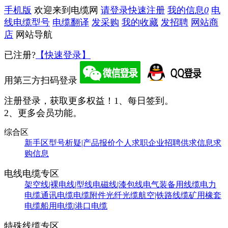
手机版
欢迎来到电缆网
请登录
快速注册
我的信息
0
电
线电缆型号
电缆翻译
发采购
我的收藏
发招聘
网站商
店
网站导航
已注册?
【快速登录】
用第三方扫码登录
注册登录，获取更多权益！
1、每日签到。
2、更多会员功能。
综合区
新手区
型号析疑|产品报价
个人求职
企业招聘
供求信息
求
购信息
电线电缆专区
架空线|裸电线|型线
电磁线|漆包线
电气装备用线缆
电力
电缆
通讯电缆
电缆附件
光纤光缆
航空|铁路线缆
矿用橡套
电缆
船用电缆|港口电缆
特殊线缆专区