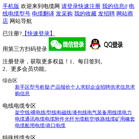
手机版
欢迎来到电缆网
请登录
快速注册
我的信息
0
电
线电缆型号
电缆翻译
发采购
我的收藏
发招聘
网站商
店
网站导航
已注册?
【快速登录】
用第三方扫码登录
注册登录，获取更多权益！
1、每日签到。
2、更多会员功能。
综合区
新手区
型号析疑|产品报价
个人求职
企业招聘
供求信息
求
购信息
电线电缆专区
架空线|裸电线|型线
电磁线|漆包线
电气装备用线缆
电力
电缆
通讯电缆
电缆附件
光纤光缆
航空|铁路线缆
矿用橡套
电缆
船用电缆|港口电缆
特殊线缆专区