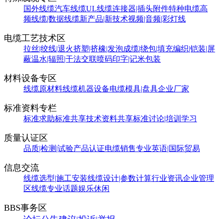
国外线缆
汽车线缆
UL线缆
连接器|插头附件
特种电缆
高
频线缆|数据线缆
新产品|新技术
视频|音频|彩灯线
电缆工艺技术区
拉丝|绞线|退火
挤塑|挤橡|发泡
成缆|绕包|填充
编织|铠装|屏
蔽
温水|辐照|干法交联
喷码印字|记米包装
材料设备专区
线缆原材料
线缆机器设备
电缆模具|盘具
企业厂家
标准资料专栏
标准求助
标准共享
技术资料共享
标准讨论|培训学习
质量认证区
品质|检测|试验
产品认证
电缆销售
专业英语|国际贸易
信息交流
线缆选型|施工安装
线缆设计|参数计算
行业资讯
企业管理
区
线缆专业话题
娱乐休闲
BBS事务区