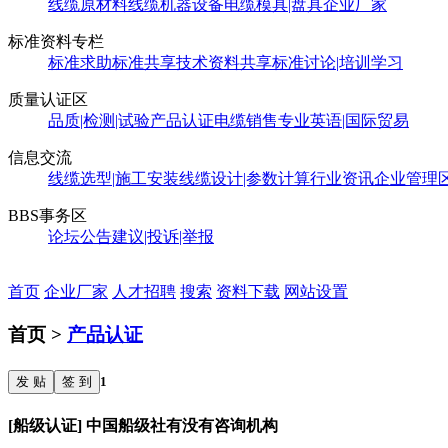
线缆原材料
线缆机器设备
电缆模具|盘具
企业厂家
标准资料专栏
标准求助
标准共享
技术资料共享
标准讨论|培训学习
质量认证区
品质|检测|试验
产品认证
电缆销售
专业英语|国际贸易
信息交流
线缆选型|施工安装
线缆设计|参数计算
行业资讯
企业管理
BBS事务区
论坛公告
建议|投诉|举报
首页
企业厂家
人才招聘
搜索
资料下载
网站设置
首页 >
产品认证
发 贴
签 到
1
[船级认证] 中国船级社有没有咨询机构