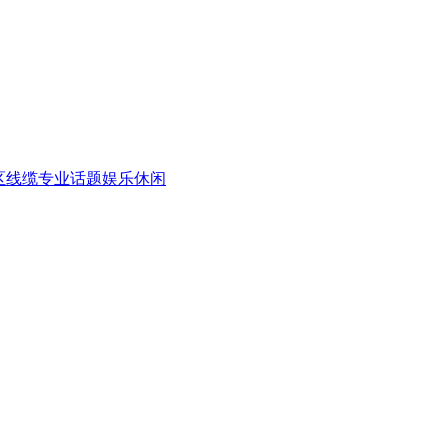
区
线缆专业话题
娱乐休闲