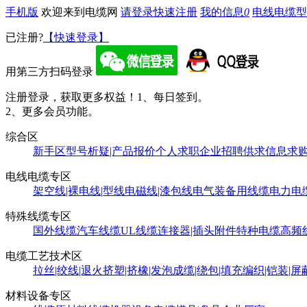
手机版
欢迎来到电缆网
请登录
快速注册
我的信息
0
电线电缆型
已注册?
【快速登录】
用第三方扫码登录
注册登录，获取更多权益！
1、每日签到。
2、更多会员功能。
综合区
新手区
型号析疑|产品报价
个人求职
企业招聘
供求信息
求
电线电缆专区
架空线|裸电线|型线
电磁线|漆包线
电气装备用线缆
电力电
特殊线缆专区
国外线缆
汽车线缆
UL线缆
连接器|插头附件
特种电缆
高频
电缆工艺技术区
拉丝|绞线|退火
挤塑|挤橡|发泡
成缆|绕包|填充
编织|铠装|屏
材料设备专区