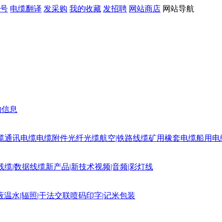
号
电缆翻译
发采购
我的收藏
发招聘
网站商店
网站导航
购信息
缆
通讯电缆
电缆附件
光纤光缆
航空|铁路线缆
矿用橡套电缆
船用电
线缆|数据线缆
新产品|新技术
视频|音频|彩灯线
蔽
温水|辐照|干法交联
喷码印字|记米包装