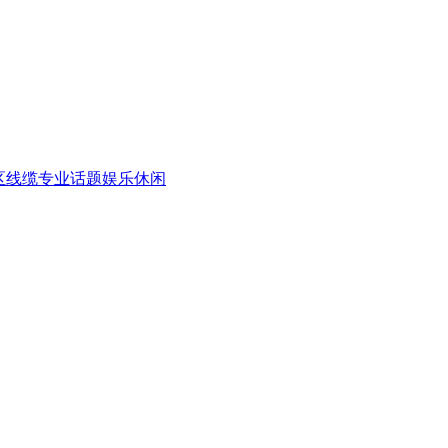
区
线缆专业话题
娱乐休闲