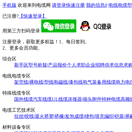
手机版
欢迎来到电缆网
请登录
快速注册
我的信息
0
电线电缆型
已注册?
【快速登录】
用第三方扫码登录
注册登录，获取更多权益！
1、每日签到。
2、更多会员功能。
综合区
新手区
型号析疑|产品报价
个人求职
企业招聘
供求信息
求
电线电缆专区
架空线|裸电线|型线
电磁线|漆包线
电气装备用线缆
电力电
特殊线缆专区
国外线缆
汽车线缆
UL线缆
连接器|插头附件
特种电缆
高频
电缆工艺技术区
拉丝|绞线|退火
挤塑|挤橡|发泡
成缆|绕包|填充
编织|铠装|屏
材料设备专区