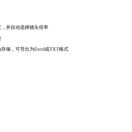
度，并自动选择镜头倍率
捷
动存储，可导出为
Excel
或
TXT
格式