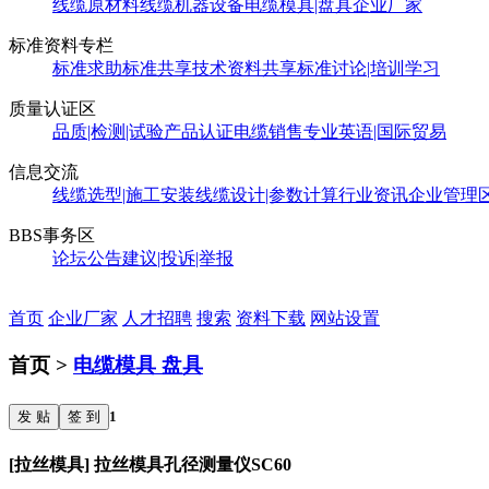
线缆原材料
线缆机器设备
电缆模具|盘具
企业厂家
标准资料专栏
标准求助
标准共享
技术资料共享
标准讨论|培训学习
质量认证区
品质|检测|试验
产品认证
电缆销售
专业英语|国际贸易
信息交流
线缆选型|施工安装
线缆设计|参数计算
行业资讯
企业管理
BBS事务区
论坛公告
建议|投诉|举报
首页
企业厂家
人才招聘
搜索
资料下载
网站设置
首页 >
电缆模具 盘具
发 贴
签 到
1
[拉丝模具] 拉丝模具孔径测量仪SC60