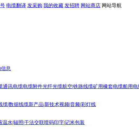
号
电缆翻译
发采购
我的收藏
发招聘
网站商店
网站导航
购信息
缆
通讯电缆
电缆附件
光纤光缆
航空|铁路线缆
矿用橡套电缆
船用电
线缆|数据线缆
新产品|新技术
视频|音频|彩灯线
蔽
温水|辐照|干法交联
喷码印字|记米包装