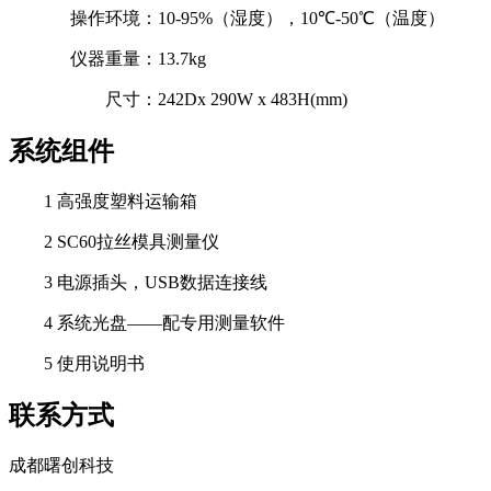
操作环境：
10-95%
（湿度），
10
℃
-50
℃（温度）
仪器重量：
13.7kg
尺寸：
242Dx 290W x 483H(mm)
系统组件
1
高强度塑料运输箱
2 SC60
拉丝模具测量仪
3
电源插头，
USB
数据连接线
4
系统光盘——配专用测量软件
5
使用说明书
联系方式
成都曙创科技