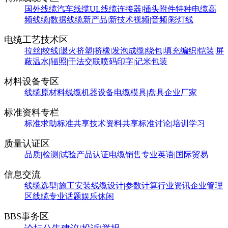
国外线缆
汽车线缆
UL线缆
连接器|插头附件
特种电缆
高
频线缆|数据线缆
新产品|新技术
视频|音频|彩灯线
电缆工艺技术区
拉丝|绞线|退火
挤塑|挤橡|发泡
成缆|绕包|填充
编织|铠装|屏
蔽
温水|辐照|干法交联
喷码印字|记米包装
材料设备专区
线缆原材料
线缆机器设备
电缆模具|盘具
企业厂家
标准资料专栏
标准求助
标准共享
技术资料共享
标准讨论|培训学习
质量认证区
品质|检测|试验
产品认证
电缆销售
专业英语|国际贸易
信息交流
线缆选型|施工安装
线缆设计|参数计算
行业资讯
企业管理
区
线缆专业话题
娱乐休闲
BBS事务区