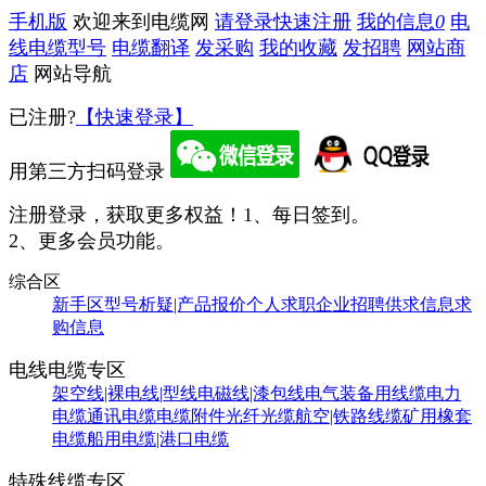
手机版
欢迎来到电缆网
请登录
快速注册
我的信息
0
电
线电缆型号
电缆翻译
发采购
我的收藏
发招聘
网站商
店
网站导航
已注册?
【快速登录】
用第三方扫码登录
注册登录，获取更多权益！
1、每日签到。
2、更多会员功能。
综合区
新手区
型号析疑|产品报价
个人求职
企业招聘
供求信息
求
购信息
电线电缆专区
架空线|裸电线|型线
电磁线|漆包线
电气装备用线缆
电力
电缆
通讯电缆
电缆附件
光纤光缆
航空|铁路线缆
矿用橡套
电缆
船用电缆|港口电缆
特殊线缆专区