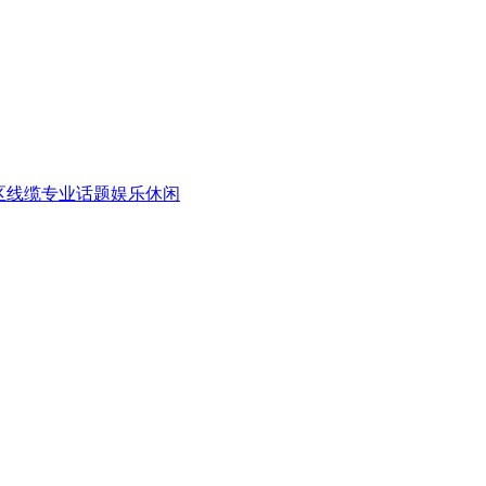
区
线缆专业话题
娱乐休闲