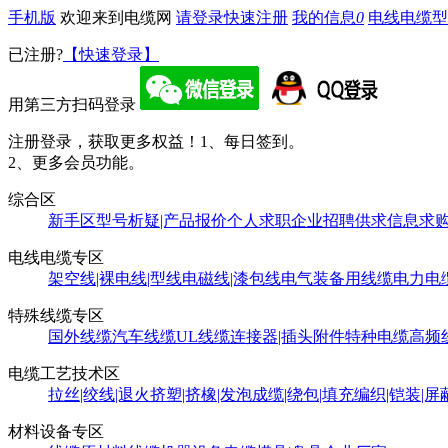
手机版
欢迎来到电缆网
请登录
快速注册
我的信息
0
电线电缆型
已注册?
【快速登录】
用第三方扫码登录
注册登录，获取更多权益！
1、每日签到。
2、更多会员功能。
综合区
新手区
型号析疑|产品报价
个人求职
企业招聘
供求信息
求
电线电缆专区
架空线|裸电线|型线
电磁线|漆包线
电气装备用线缆
电力电
特殊线缆专区
国外线缆
汽车线缆
UL线缆
连接器|插头附件
特种电缆
高频
电缆工艺技术区
拉丝|绞线|退火
挤塑|挤橡|发泡
成缆|绕包|填充
编织|铠装|屏
材料设备专区