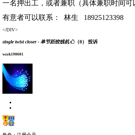
一名押出工，或者兼职（具体兼职时间可
有意者可以联系： 林生 18925123398
</DIV>
single twist closer - 单节距绞线机
（0）
投诉
wzzk198601
角色：注册会员