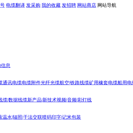
号
电缆翻译
发采购
我的收藏
发招聘
网站商店
网站导航
购信息
缆
通讯电缆
电缆附件
光纤光缆
航空|铁路线缆
矿用橡套电缆
船用电
线缆|数据线缆
新产品|新技术
视频|音频|彩灯线
蔽
温水|辐照|干法交联
喷码印字|记米包装